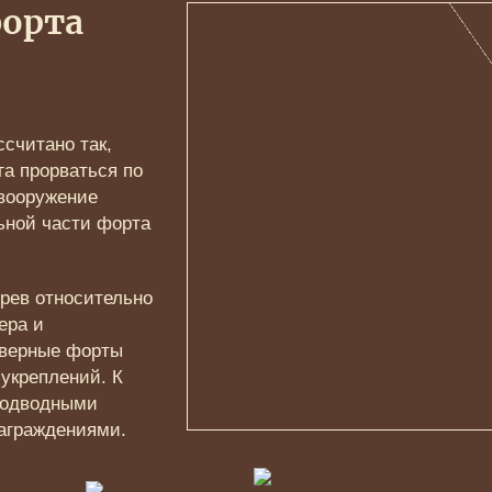
орта
считано так,
га прорваться по
вооружение
ьной части форта
рев относительно
ера и
еверные форты
укреплений. К
 подводными
аграждениями.