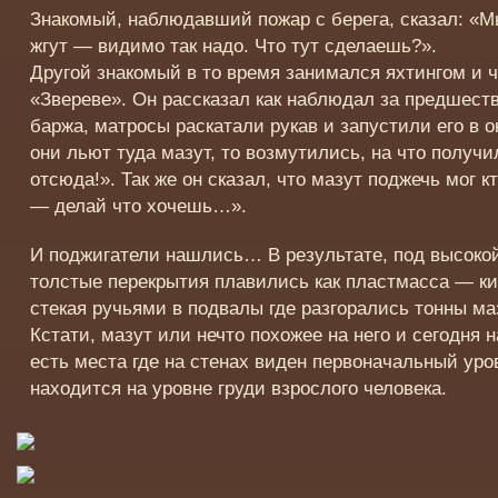
Знакомый, наблюдавший пожар с берега, сказал: «М
жгут — видимо так надо. Что тут сделаешь?».
Другой знакомый в то время занимался яхтингом и 
«Звереве». Он рассказал как наблюдал за предше
баржа, матросы раскатали рукав и запустили его в о
они льют туда мазут, то возмутились, на что получи
отсюда!». Так же он сказал, что мазут поджечь мог к
— делай что хочешь…».
И поджигатели нашлись… В результате, под высокой
толстые перекрытия плавились как пластмасса — ки
стекая ручьями в подвалы где разгорались тонны ма
Кстати, мазут или нечто похожее на него и сегодня 
есть места где на стенах виден первоначальный уро
находится на уровне груди взрослого человека.