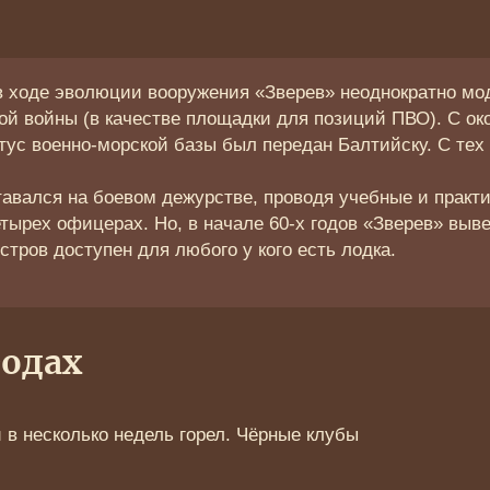
в ходе эволюции вооружения «Зверев» неоднократно мо
ной войны (в качестве площадки для позиций ПВО). С 
тус военно-морской базы был передан Балтийску. С тех 
тавался на боевом дежурстве, проводя учебные и практ
етырех офицерах. Но, в начале 60-х годов «Зверев» выв
тров доступен для любого у кого есть лодка.
годах
и в несколько недель горел. Чёрные клубы