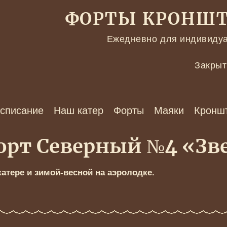
ФОРТЫ КРОНШТ
Ежедневно для индивидуа
Закрыт
списание
Наш катер
Форты
Маяки
Кронш
орт Северный №4 «Зв
атере и зимой-весной на аэролодке.