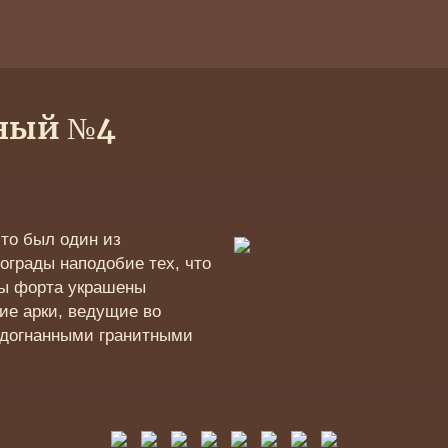
рный №4
это был один из
грады наподобие тех, что
ны форта украшены
ие арки, ведущие во
подогнанными гранитными