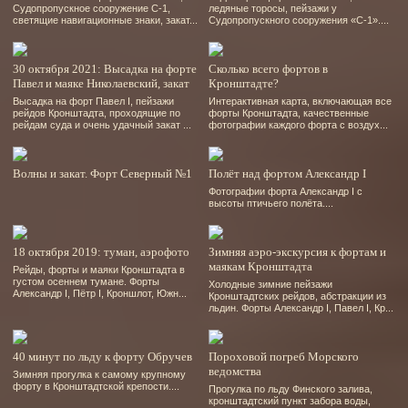
Судопропускное сооружение С-1,
ледяные торосы, пейзажи у
светящие навигационные знаки, закат...
Судопропускного сооружения «С-1»....
30 октября 2021: Высадка на форте
Сколько всего фортов в
Павел и маяке Николаевский, закат
Кронштадте?
Высадка на форт Павел І, пейзажи
Интерактивная карта, включающая все
рейдов Кронштадта, проходящие по
форты Кронштадта, качественные
рейдам суда и очень удачный закат ...
фотографии каждого форта с воздух...
Волны и закат. Форт Северный №1
Полёт над фортом Александр І
Фотографии форта Александр І с
высоты птичьего полёта....
18 октября 2019: туман, аэрофото
Зимняя аэро-экскурсия к фортам и
маякам Кронштадта
Рейды, форты и маяки Кронштадта в
густом осеннем тумане. Форты
Холодные зимние пейзажи
Александр І, Пётр І, Кроншлот, Южн...
Кронштадтских рейдов, абстракции из
льдин. Форты Александр І, Павел І, Кр...
40 минут по льду к форту Обручев
Пороховой погреб Морского
ведомства
Зимняя прогулка к самому крупному
форту в Кронштадтской крепости....
Прогулка по льду Финского залива,
кронштадтский пункт забора воды,