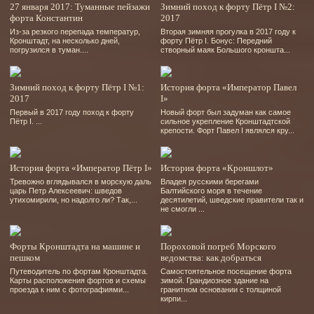
27 января 2017: Туманные пейзажи
Зимний поход к форту Пётр I №2:
форта Константин
2017
Из-за резкого перепада температур,
Вторая зимняя прогулка в 2017 году к
Кронштадт, на несколько дней,
форту Пётр I. Бонус: Передний
погрузился в туман....
створный маяк Большого кроншта...
Зимний поход к форту Пётр I №1:
История форта «Император Павел
2017
I»
Первый в 2017 году поход к форту
Новый форт был задуман как самое
Пётр I. ...
сильное укрепление Кронштадтской
крепости. Форт Павел I являлся кру...
История форта «Император Пётр I»
История форта «Кроншлот»
Тревожно вглядывался в морскую даль
Владея русскими берегами
царь Петр Алексеевич: шведов
Балтийского моря в течение
утихомирили, но надолго ли? Так,...
десятилетий, шведские правители так и
не смогли ...
Форты Кронштадта на машине и
Пороховой погреб Морского
пешком
ведомства: как добраться
Путеводитель по фортам Кронштадта.
Самостоятельное посещение форта
Карты расположения фортов и схемы
зимой. Грандиозное здание на
проезда к ним с фотографиями...
гранитном основании с толщиной
кирпи...