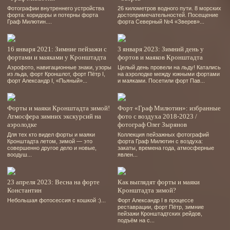
Фотографии внутреннего устройства
26 километров водного пути. 8 морских
форта: коридоры и потерны форта
достопримечательностей. Посещение
Граф Милютин....
форта Северный №4 «Зверев»...
16 января 2021: Зимние пейзажи с
3 января 2023: Зимний день у
фортами и маяками у Кронштадта
фортов и маяков Кронштадта
Аэрофото, навигационные знаки, узоры
Целый день провели на льду! Катались
из льда, форт Кроншлот, форт Пётр І,
на аэролодке между южными фортами
форт Александр І, «Пьяный»...
и маяками. Посетили форт Пав...
Форты и маяки Кронштадта зимой!
Форт «Граф Милютин»: избранные
Атмосфера зимних экскурсий на
фото с воздуха 2018-2023 /
аэролодке
фотограф Олег Зырянов
Для тех кто видел форты и маяки
Коллекция пейзажных фотографий
Кронштадта летом, зимой — это
форта Граф Милютин с воздуха:
совершенно другое дело и новые,
закаты, времена года, атмосферные
воодуш...
явлен...
23 апреля 2023: Весна на форте
Как выглядят форты и маяки
Константин
Кронштадта зимой?
Небольшая фотосессия с кошкой :)...
Форт Александр І в процессе
реставрации, форт Пётр, зимние
пейзажи Кронштадтских рейдов,
подъём на с...