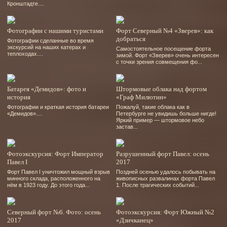
Кронштадте....
Фотографии с нашими туристами
Форт Северный №4 «Зверев»: как
добраться
Фотографии сделанные во время
экскурсий на наших катерах и
Самостоятельное посещение форта
теплоходах....
зимой. Форт «Зверев» очень интересен
с точки зрения совмещения фо...
Батарея «Демидов»: фото и
Штормовые облака над фортом
история
«Граф Милютин»
Фотографии и краткая история батареи
Пожалуй, такие облака как в
«Демидов»....
Петербурге не увидишь больше нигде!
Яркий пример — штормовое небо
застав...
Фотоэкскурсия: Форт Император
Разрушенный форт Павел: осень
Павел I
2017
Форт Павел І уничтожил мощный взрыв
Поздней осенью удалось побывать на
минного склада, расположенного на
живописных развалинах форта Павел
нём в 1923 году. До этого года...
1. После трагических событий...
Северный форт №6. Фото: осень
Фотоэкскурсия: Форт Южный №2
2017
«Дзичканец»