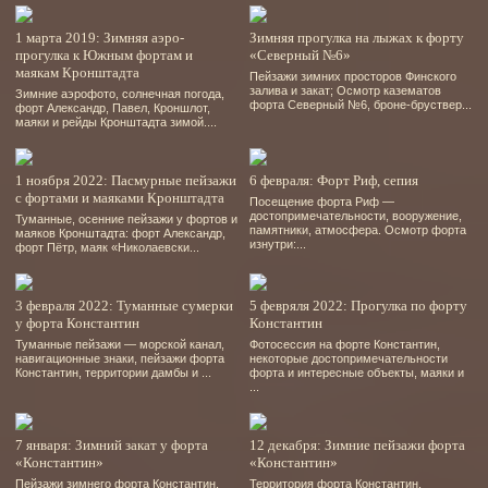
1 марта 2019: Зимняя аэро-
Зимняя прогулка на лыжах к форту
прогулка к Южным фортам и
«Северный №6»
маякам Кронштадта
Пейзажи зимних просторов Финского
залива и закат; Осмотр казематов
Зимние аэрофото, солнечная погода,
форта Северный №6, броне-бруствер...
форт Александр, Павел, Кроншлот,
маяки и рейды Кронштадта зимой....
1 ноября 2022: Пасмурные пейзажи
6 февраля: Форт Риф, сепия
с фортами и маяками Кронштадта
Посещение форта Риф —
достопримечательности, вооружение,
Туманные, осенние пейзажи у фортов и
памятники, атмосфера. Осмотр форта
маяков Кронштадта: форт Александр,
изнутри:...
форт Пётр, маяк «Николаевски...
3 февраля 2022: Туманные сумерки
5 февряля 2022: Прогулка по форту
у форта Константин
Константин
Туманные пейзажи — морской канал,
Фотосессия на форте Константин,
навигационные знаки, пейзажи форта
некоторые достопримечательности
Константин, территории дамбы и ...
форта и интересные объекты, маяки и
...
7 января: Зимний закат у форта
12 декабря: Зимние пейзажи форта
«Константин»
«Константин»
Пейзажи зимнего форта Константин,
Территория форта Константин,