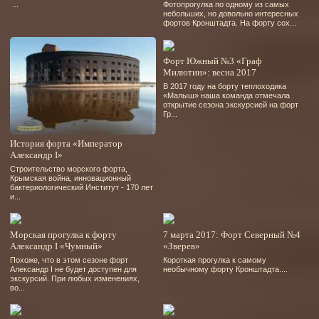
...
Фотопрогулка по одному из самых
небольших, но довольно интересных
фортов Кронштадта. На форту сох...
Форт Южный №3 «Граф
Милютин»: весна 2017
В 2017 году на борту теплоходика
«Малыш» наша команда отмечала
открытие сезона экскурсией на форт
Гр...
История форта «Император
Александр I»
Строительство морского форта,
Крымская война, инновационный
бактериологический Институт - 170 лет
и...
Морская прогулка к форту
7 марта 2017: Форт Северный №4
Александр I «Чумный»
«Зверев»
Похоже, что в этом сезоне форт
Короткая прогулка к самому
Александр I не будет доступен для
необычному форту Кронштадта....
экскурсий. При любых изменениях,
во...