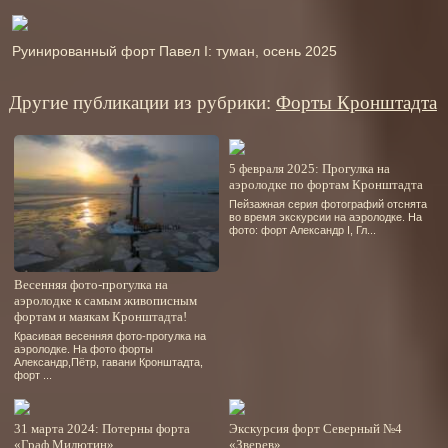
Руинированный форт Павел І: туман, осень 2025
Другие публикации из рубрики:
Форты Кронштадта
5 февраля 2025: Прогулка на
аэролодке по фортам Кронштадта
Пейзажная серия фотографий отснята
во время экскурсии на аэролодке. На
фото: форт Александр І, Гл...
Весенняя фото-прогулка на
аэролодке к самым живописным
фортам и маякам Кронштадта!
Красивая весенняя фото-прогулка на
аэролодке. На фото форты
Александр,Пётр, гавани Кронштадта,
форт ...
31 марта 2024: Потерны форта
Экскурсия форт Северный №4
«Граф Милютин»
«Зверев»