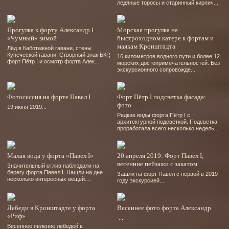
ледяные торосы и старинный кирпич...
Прогулка к форту Александр I
Морская прогулка на
«Чумный» зимой
быстроходном катере к фортам и
маякам Кронштадта
Лёд в Каботажной гавани, стены
Купеческой гавани, Створный знак БКР,
16 километров водного пути и более 12
форт Пётр І и осмотр форта Алек...
морских достопримечательностей. Без
экскурсионного сопровожде...
Фотосессия на форте Павел І
Форт Пётр І подсветка фасада:
фото
19 июня 2019...
Редкие виды форта Пётр І с
архитектурной подсветкой. Подсветка
проработала всего несколько недель...
Малая вода у форта «Павел І»
20 апреля 2019: Форт Павел І,
весенние пейзажи с закатом
Значительный отлив наблюдали на
берегу форта Павел І. Нашли на дне
Зашли на форт Павел с первой в 2019
несколько интересных вещей....
году экскурсией....
Лебеди в Кронштадте у форта
Весеннее фото форта Александр
«Риф»
...
Весеннее явление лебедей в