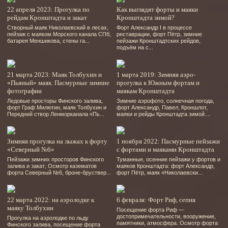
22 апреля 2023: Прогулка по
Как выглядят форты и маяки
рейдам Кронштадта и закат
Кронштадта зимой?
Створный маяк Николаевский в лесах,
Форт Александр І в процессе
пейзаж с маяком Морского канала СПб,
реставрации, форт Пётр, зимние
батарея Меншикова, стены га...
пейзажи Кронштадтских рейдов,
подъём на с...
21 марта 2023: Маяк Толбухин и
1 марта 2019: Зимняя аэро-
«Пьяный» маяк. Пасмурные зимние
прогулка к Южным фортам и
фотографии
маякам Кронштадта
Ледовые просторы Финского залива,
Зимние аэрофото, солнечная погода,
форт Граф Милютин, маяк Толбухин и
форт Александр, Павел, Кроншлот,
Передний створ Ленморканала «Пь...
маяки и рейды Кронштадта зимой....
Зимняя прогулка на лыжах к форту
1 ноября 2022: Пасмурные пейзажи
«Северный №6»
с фортами и маяками Кронштадта
Пейзажи зимних просторов Финского
Туманные, осенние пейзажи у фортов и
залива и закат; Осмотр казематов
маяков Кронштадта: форт Александр,
форта Северный №6, броне-бруствер...
форт Пётр, маяк «Николаевски...
22 марта 2022: на аэролодке к
6 февраля: Форт Риф, сепия
маяку Толбухин
Посещение форта Риф —
достопримечательности, вооружение,
Прогулка на аэролодке по льду
памятники, атмосфера. Осмотр форта
Финского залива, посещение форта