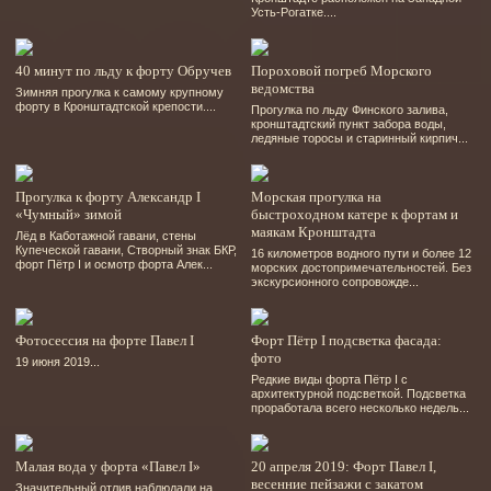
Усть-Рогатке....
40 минут по льду к форту Обручев
Пороховой погреб Морского
ведомства
Зимняя прогулка к самому крупному
форту в Кронштадтской крепости....
Прогулка по льду Финского залива,
кронштадтский пункт забора воды,
ледяные торосы и старинный кирпич...
Прогулка к форту Александр I
Морская прогулка на
«Чумный» зимой
быстроходном катере к фортам и
маякам Кронштадта
Лёд в Каботажной гавани, стены
Купеческой гавани, Створный знак БКР,
16 километров водного пути и более 12
форт Пётр І и осмотр форта Алек...
морских достопримечательностей. Без
экскурсионного сопровожде...
Фотосессия на форте Павел І
Форт Пётр І подсветка фасада:
фото
19 июня 2019...
Редкие виды форта Пётр І с
архитектурной подсветкой. Подсветка
проработала всего несколько недель...
Малая вода у форта «Павел І»
20 апреля 2019: Форт Павел І,
весенние пейзажи с закатом
Значительный отлив наблюдали на