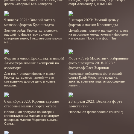
достопримечательностей. Посещение
из льда, форт Кроншлот, форт Пётр І,
форта Северный №4 «Зверев»...
форт Александр І, «Пьяный»...
9 января 2021: Зимний закат у
3 января 2023: Зимний день у
маяков и фортов Кронштадта
фортов и маяков Кронштадта
Зимние рейды Кронштадта сверху,
Целый день провели на льду! Катались
идущий по фарватеру сухогруз,
на аэролодке между южными фортами
створные знаки, Николаевские маяки,
и маяками. Посетили форт Пав...
ма...
Форты и маяки Кронштадта зимой!
Форт «Граф Милютин»: избранные
Атмосфера зимних экскурсий на
фото с воздуха 2018-2023 /
аэролодке
фотограф Олег Зырянов
Для тех кто видел форты и маяки
Коллекция пейзажных фотографий
Кронштадта летом, зимой — это
форта Граф Милютин с воздуха:
совершенно другое дело и новые,
закаты, времена года, атмосферные
воодуш...
явлен...
6 октября 2023: Кронштадтские
23 апреля 2023: Весна на форте
створные маяки с борта катера
Константин
Небольшая прогулка на катере к
Небольшая фотосессия с кошкой :)...
кронштадтским маякам с осмотром
створных маяков Морского канала
Санкт...