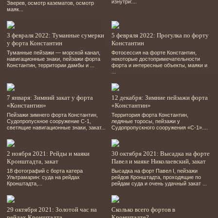
изнутри:...
Зверев, осмотр казематов, осмотр
маяк...
3 февраля 2022: Туманные сумерки
5 февряля 2022: Прогулка по форту
у форта Константин
Константин
Туманные пейзажи — морской канал,
Фотосессия на форте Константин,
навигационные знаки, пейзажи форта
некоторые достопримечательности
Константин, территории дамбы и ...
форта и интересные объекты, маяки и
...
7 января: Зимний закат у форта
12 декабря: Зимние пейзажи форта
«Константин»
«Константин»
Пейзажи зимнего форта Константин,
Территория форта Константин,
Судопропускное сооружение С-1,
ледяные торосы, пейзажи у
светящие навигационные знаки, закат...
Судопропускного сооружения «С-1»....
2 ноября 2021: Рейды и маяки
30 октября 2021: Высадка на форте
Кронштадта, закат
Павел и маяке Николаевский, закат
18 фотографий
с борта катера
Высадка на форт Павел І, пейзажи
Ультрамарин: суда на рейдах
рейдов Кронштадта, проходящие по
Кронштадта,...
рейдам суда и очень удачный закат ...
29 октября 2021: Золотой час на
Сколько всего фортов в
рейдах Кронштадта
Кронштадте?