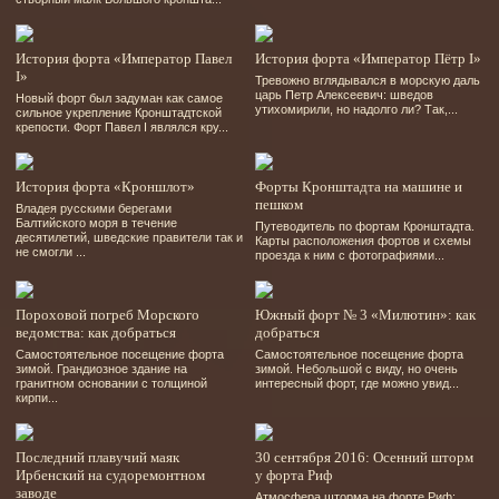
История форта «Император Павел
История форта «Император Пётр I»
I»
Тревожно вглядывался в морскую даль
царь Петр Алексеевич: шведов
Новый форт был задуман как самое
утихомирили, но надолго ли? Так,...
сильное укрепление Кронштадтской
крепости. Форт Павел I являлся кру...
История форта «Кроншлот»
Форты Кронштадта на машине и
пешком
Владея русскими берегами
Балтийского моря в течение
Путеводитель по фортам Кронштадта.
десятилетий, шведские правители так и
Карты расположения фортов и схемы
не смогли ...
проезда к ним с фотографиями...
Пороховой погреб Морского
Южный форт № 3 «Милютин»: как
ведомства: как добраться
добраться
Самостоятельное посещение форта
Самостоятельное посещение форта
зимой. Грандиозное здание на
зимой. Небольшой с виду, но очень
гранитном основании с толщиной
интересный форт, где можно увид...
кирпи...
Последний плавучий маяк
30 сентября 2016: Осенний шторм
Ирбенский на судоремонтном
у форта Риф
заводе
Атмосфера шторма на форте Риф: