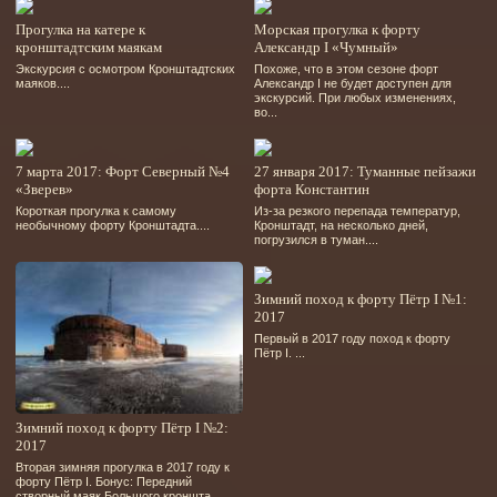
Прогулка на катере к
Морская прогулка к форту
кронштадтским маякам
Александр I «Чумный»
Экскурсия с осмотром Кронштадтских
Похоже, что в этом сезоне форт
маяков....
Александр I не будет доступен для
экскурсий. При любых изменениях,
во...
7 марта 2017: Форт Северный №4
27 января 2017: Туманные пейзажи
«Зверев»
форта Константин
Короткая прогулка к самому
Из-за резкого перепада температур,
необычному форту Кронштадта....
Кронштадт, на несколько дней,
погрузился в туман....
Зимний поход к форту Пётр I №1:
2017
Первый в 2017 году поход к форту
Пётр I. ...
Зимний поход к форту Пётр I №2:
2017
Вторая зимняя прогулка в 2017 году к
форту Пётр I. Бонус: Передний
створный маяк Большого кроншта...