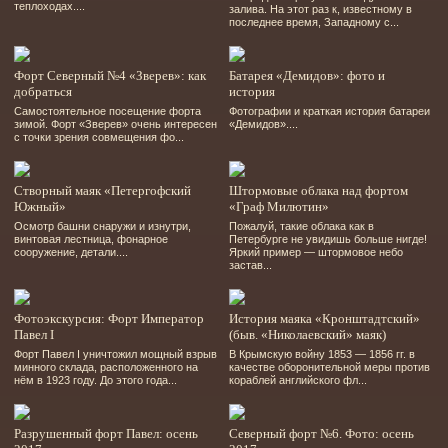
теплоходах....
залива. На этот раз к, известному в
последнее время, Западному с...
Форт Северный №4 «Зверев»: как
Батарея «Демидов»: фото и
добраться
история
Самостоятельное посещение форта
Фотографии и краткая история батареи
зимой. Форт «Зверев» очень интересен
«Демидов»....
с точки зрения совмещения фо...
Створный маяк «Петергофский
Штормовые облака над фортом
Южный»
«Граф Милютин»
Осмотр башни снаружи и изнутри,
Пожалуй, такие облака как в
винтовая лестница, фонарное
Петербурге не увидишь больше нигде!
сооружение, детали....
Яркий пример — штормовое небо
застав...
Фотоэкскурсия: Форт Император
История маяка «Кронштадтский»
Павел I
(быв. «Николаевский» маяк)
Форт Павел І уничтожил мощный взрыв
В Крымскую войну 1853 — 1856 гг. в
минного склада, расположенного на
качестве оборонительной меры против
нём в 1923 году. До этого года...
кораблей английского фл...
Разрушенный форт Павел: осень
Северный форт №6. Фото: осень