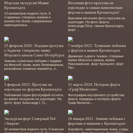
Морская экскурсия Маяки
Весенняя фото-прогулка на
Кронштадта
аэролодке к самым живописным
фортам и маякам Кронштадта!
13 километров водного пути. 8
старинных створных маяков и
Красивая весенняя фото-прогулка на
множество более современных
аэролодке. На фото форты
навигационных...
Александр,Пётр, гавани Кронштадта,
форт ...
25 февраля 2026: Ледовая прогулка
7 ноября 2025: Туманные пейзажи
к Заднему створному маяку
у фортов и маяков Кронштадта
Морского канала Санкт-Петербурга
Движение судов в тумане, створные
маяки Морского канала, маяки
Зимние солнечные пейзажи с видами
Николаевские, форт Кроншлот, форт
на Финской залив, маяк Ленморканала,
Пёт...
рельефные снежные перемёты, л...
5 февраля 2025: Прогулка на
31 марта 2024: Потерны форта
аэролодке по фортам Кронштадта
«Граф Милютин»
Пейзажная серия фотографий отснята
Фотографии внутреннего устройства
во время экскурсии на аэролодке. На
форта: коридоры и потерны форта
фото: форт Александр І, Гл...
Граф Милютин....
Экскурсия форт Северный №4
16 января 2021: Зимние пейзажи с
«Зверев»
фортами и маяками у Кронштадта
26 километров водного пути. 8 морских
Аэрофото, навигационные знаки, узоры