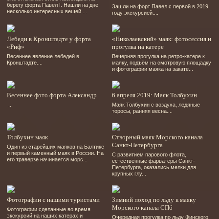
берегу форта Павел І. Нашли на дне
Зашли на форт Павел с первой в 2019
несколько интересных вещей....
году экскурсией....
Лебеди в Кронштадте у форта
«Николаевский» маяк: фотосессия и
«Риф»
прогулка на катере
Весеннее явление лебедей в
Вечерняя прогулка на ретро-катере к
Кронштадте....
маяку, подъём на смотровую площадку
и фотографии маяка на закате...
Весеннее фото форта Александр
6 апреля 2019: Маяк Толбухин
...
Маяк Толбухин с воздуха, ледяные
торосы, ранняя весна....
Толбухин маяк
Створный маяк Морского канала
Санкт-Петербурга
Один из старейших маяков на Балтике
и первый каменный маяк в России. На
С развитием парового флота,
его траверзе начинается морс...
естественные фарватеры Санкт-
Петербурга, оказались мелки для
крупных глу...
Фотографии с нашими туристами
Зимний поход по льду к маяку
Морского канала СПб
Фотографии сделанные во время
экскурсий на наших катерах и
Очередная прогулка по льду Финского