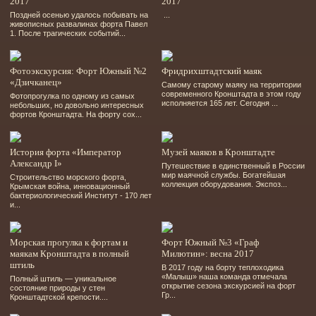
2017
2017
Поздней осенью удалось побывать на
...
живописных развалинах форта Павел
1. После трагических событий...
Фотоэкскурсия: Форт Южный №2
Фридрихштадтский маяк
«Дзичканец»
Самому старому маяку на территории
современного Кронштадта в этом году
Фотопрогулка по одному из самых
исполняется 165 лет. Сегодня ...
небольших, но довольно интересных
фортов Кронштадта. На форту сох...
История форта «Император
Музей маяков в Кронштадте
Александр I»
Путешествие в единственный в России
мир маячной службы. Богатейшая
Строительство морского форта,
коллекция оборудования. Экспоз...
Крымская война, инновационный
бактериологический Институт - 170 лет
и...
Морская прогулка к фортам и
Форт Южный №3 «Граф
маякам Кронштадта в полный
Милютин»: весна 2017
штиль
В 2017 году на борту теплоходика
«Малыш» наша команда отмечала
Полный штиль — уникальное
открытие сезона экскурсией на форт
состояние природы у стен
Гр...
Кронштадтской крепости....