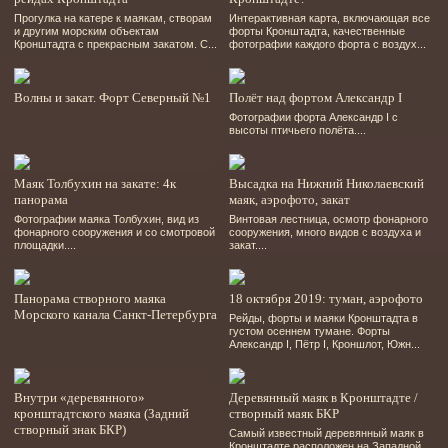
Прогулка на катере к маякам, створам
Интерактивная карта, включающая все
и другим морским объектам
форты Кронштадта, качественные
Кронштадта с прекрасным закатом. С...
фотографии каждого форта с воздух...
Волны и закат. Форт Северный №1
Полёт над фортом Александр І
Фотографии форта Александр І с
высоты птичьего полёта....
Маяк Толбухин на закате: 4к
Высадка на Нижний Николаевский
панорама
маяк, аэрофото, закат
Фотографии маяка Толбухин, вид из
Винтовая лестница, осмотр фонарного
фонарного сооружения и со смотровой
сооружения, много видов с воздуха и
площадки....
закат....
Панорама створного маяка
18 октября 2019: туман, аэрофото
Морского канала Санкт-Петербурга
Рейды, форты и маяки Кронштадта в
густом осеннем тумане. Форты
Александр І, Пётр І, Кроншлот, Южн...
Внутри «деревянного»
Деревянный маяк в Кронштадте /
кронштадтского маяка (Задний
створный маяк БКР
створный знак БКР)
Самый известный деревянный маяк в
Кронштадте расположен на Западной