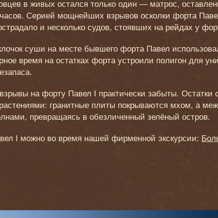
овцев в живых остался только один — матрос, оставле
часов. Серией мощнейших взрывов осколки форта Паве
острадало и несколько судов, стоявших на рейдах у фор
клочок суши на месте бывшего форта Павел использова
ное время на остатках форта устроили полигон для ун
езапаса.
взрывы на форту Павел І практически забыты. Остатки 
астениями: гранитные плиты покрываются мхом, а меж
олнами, превращаясь в обезличенный зелёный остров.
вел І можно во время нашей фирменной экскурсии:
Бол