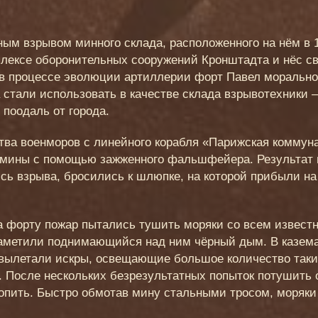
ым взрывом минного склада, расположенного на нём в 19
ексе оборонительных сооружений Кронштадта и нёс с
 в процессе эволюции артиллерии форт Павел морально
 стали использовать в качестве склада взрывотехники
 поодаль от города.
тва военморов с линейного корабля «Парижская коммун
 мины с помощью зажженного фальшфейера. Результат 
ись взрыва, бросились к шлюпке, на которой прибыли н
а форту пожар пытались тушить моряки со всем извест
 заметили поднимающийся над ним чёрный дым. В казем
 вылетали искры, освещающие большое количество таки
 После нескольких безрезультатных попыток потушить 
атопить. Быстро обмотав мину стальными тросом, моряки