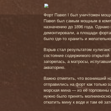
Форт Павел І был уничтожен мощн
Павел был самым мощным в компл
назначению до 1896 года. Однако
демонтировали, а площади форта
было где-то хранить и желательно
Взрыв стал результатом хулиганс
состояние содержимого открытой
загорелась, а матросы, испугавш
акваторию.
Важно отметить, что возникший н
отправились на форт как только
морская мина — из её горловины
нужно было принять молниеносно.
откатить мину к воде и там её з