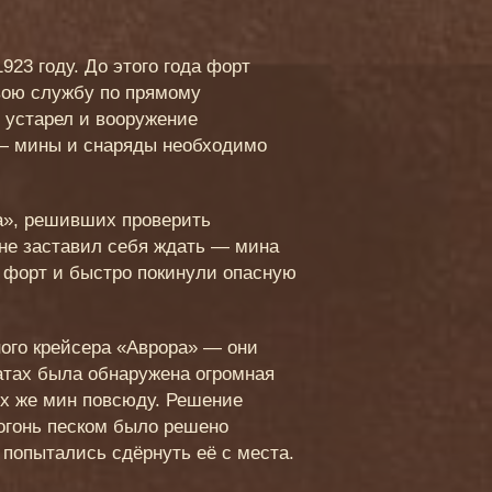
23 году. До этого года форт
вою службу по прямому
 устарел и вооружение
 — мины и снаряды необходимо
а», решивших проверить
не заставил себя ждать — мина
а форт и быстро покинули опасную
ного крейсера «Аврора» — они
атах была обнаружена огромная
х же мин повсюду. Решение
огонь песком было решено
 попытались сдёрнуть её с места.