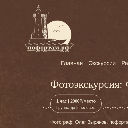
Главная
Экскурсии
Ра
Фотоэкскурсия: 
1 час | 2000
Р
/место
Группа до 8 человек
Фотограф: Олег Зырянов, пофорт