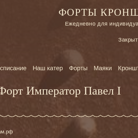
ФОРТЫ КРОНШ
Ежедневно для индивидуа
Закрыт
списание
Наш катер
Форты
Маяки
Кронш
Форт Император Павел I
ам.рф