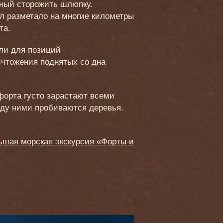
нный сторожить шлюпку.
л разметало на многие километры
та.
ли для позиций
ичтожения поднятых со дна
форта густо зарастают всеми
ду ними пробиваются деревья.
ьшая морская экскурсия «Форты и