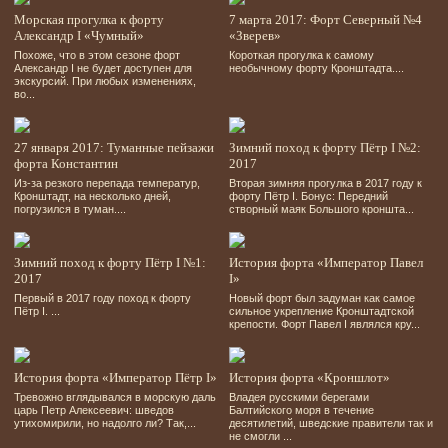
Морская прогулка к форту
7 марта 2017: Форт Северный №4
Александр I «Чумный»
«Зверев»
Похоже, что в этом сезоне форт
Короткая прогулка к самому
Александр I не будет доступен для
необычному форту Кронштадта....
экскурсий. При любых изменениях,
во...
27 января 2017: Туманные пейзажи
Зимний поход к форту Пётр I №2:
форта Константин
2017
Из-за резкого перепада температур,
Вторая зимняя прогулка в 2017 году к
Кронштадт, на несколько дней,
форту Пётр I. Бонус: Передний
погрузился в туман....
створный маяк Большого кроншта...
Зимний поход к форту Пётр I №1:
История форта «Император Павел
2017
I»
Первый в 2017 году поход к форту
Новый форт был задуман как самое
Пётр I. ...
сильное укрепление Кронштадтской
крепости. Форт Павел I являлся кру...
История форта «Император Пётр I»
История форта «Кроншлот»
Тревожно вглядывался в морскую даль
Владея русскими берегами
царь Петр Алексеевич: шведов
Балтийского моря в течение
утихомирили, но надолго ли? Так,...
десятилетий, шведские правители так и
не смогли ...