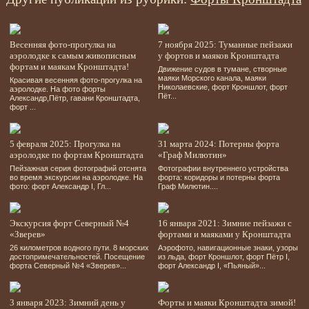
Весенняя фото-прогулка на
7 ноября 2025: Туманные пейзажи
аэролодке к самым живописным
у фортов и маяков Кронштадта
фортам и маякам Кронштадта!
Движение судов в тумане, створные
маяки Морского канала, маяки
Красивая весенняя фото-прогулка на
Николаевские, форт Кроншлот, форт
аэролодке. На фото форты
Пёт...
Александр,Пётр, гавани Кронштадта,
форт ...
5 февраля 2025: Прогулка на
31 марта 2024: Потерны форта
аэролодке по фортам Кронштадта
«Граф Милютин»
Пейзажная серия фотографий отснята
Фотографии внутреннего устройства
во время экскурсии на аэролодке. На
форта: коридоры и потерны форта
фото: форт Александр І, Гл...
Граф Милютин....
Экскурсия форт Северный №4
16 января 2021: Зимние пейзажи с
«Зверев»
фортами и маяками у Кронштадта
26 километров водного пути. 8 морских
Аэрофото, навигационные знаки, узоры
достопримечательностей. Посещение
из льда, форт Кроншлот, форт Пётр І,
форта Северный №4 «Зверев»...
форт Александр І, «Пьяный»...
3 января 2023: Зимний день у
Форты и маяки Кронштадта зимой!