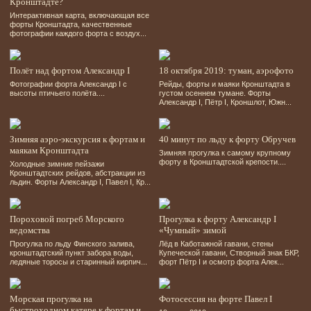
Кронштадте?
Интерактивная карта, включающая все
форты Кронштадта, качественные
фотографии каждого форта с воздух...
Полёт над фортом Александр І
18 октября 2019: туман, аэрофото
Фотографии форта Александр І с
Рейды, форты и маяки Кронштадта в
высоты птичьего полёта....
густом осеннем тумане. Форты
Александр І, Пётр І, Кроншлот, Южн...
Зимняя аэро-экскурсия к фортам и
40 минут по льду к форту Обручев
маякам Кронштадта
Зимняя прогулка к самому крупному
форту в Кронштадтской крепости....
Холодные зимние пейзажи
Кронштадтских рейдов, абстракции из
льдин. Форты Александр І, Павел І, Кр...
Пороховой погреб Морского
Прогулка к форту Александр I
ведомства
«Чумный» зимой
Прогулка по льду Финского залива,
Лёд в Каботажной гавани, стены
кронштадтский пункт забора воды,
Купеческой гавани, Створный знак БКР,
ледяные торосы и старинный кирпич...
форт Пётр І и осмотр форта Алек...
Морская прогулка на
Фотосессия на форте Павел І
быстроходном катере к фортам и