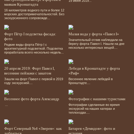
19 июня 2019...
маякам Кронштадта
16 километров водного пути и более 12
морских достопримечательностей. Без
экскурсионного сопровожде...
Форт Пётр І подсветка фасада:
Малая вода у форта «Павел І»
фото
Значительный отлив наблюдали на
берегу форта Павел І. Нашли на дне
Редкие виды форта Пётр І с
несколько интересных вещей....
архитектурной подсветкой. Подсветка
проработала всего несколько недель...
20 апреля 2019: Форт Павел І,
Лебеди в Кронштадте у форта
весенние пейзажи с закатом
«Риф»
Зашли на форт Павел с первой в 2019
Весеннее явление лебедей в
году экскурсией....
Кронштадте....
Весеннее фото форта Александр
Фотографии с нашими туристами
...
Фотографии сделанные во время
экскурсий на наших катерах и
теплоходах....
Форт Северный №4 «Зверев»: как
Батарея «Демидов»: фото и
добраться
история