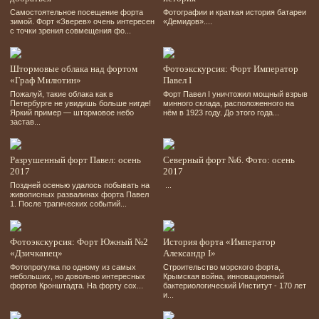
Самостоятельное посещение форта
Фотографии и краткая история батареи
зимой. Форт «Зверев» очень интересен
«Демидов»....
с точки зрения совмещения фо...
Штормовые облака над фортом
Фотоэкскурсия: Форт Император
«Граф Милютин»
Павел I
Пожалуй, такие облака как в
Форт Павел І уничтожил мощный взрыв
Петербурге не увидишь больше нигде!
минного склада, расположенного на
Яркий пример — штормовое небо
нём в 1923 году. До этого года...
застав...
Разрушенный форт Павел: осень
Северный форт №6. Фото: осень
2017
2017
Поздней осенью удалось побывать на
...
живописных развалинах форта Павел
1. После трагических событий...
Фотоэкскурсия: Форт Южный №2
История форта «Император
«Дзичканец»
Александр I»
Фотопрогулка по одному из самых
Строительство морского форта,
небольших, но довольно интересных
Крымская война, инновационный
фортов Кронштадта. На форту сох...
бактериологический Институт - 170 лет
и...