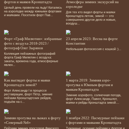
фортов и маяков Кронштадта
Атмосфера зимних экскурсий на
аэролодке
Целый день провели на льду! Катались
на аэролодке между южными фортами
Для тех кто видел форты и маяки
и маяками. Посетили форт Пав...
Кронштадта летом, зимой — это
совершенно другое дело и новые,
воодуш...
Форт «Граф Милютин»: избранные
23 апреля 2023: Весна на форте
фото с воздуха 2018-2023 /
Константин
фотограф Олег Зырянов
Небольшая фотосессия с кошкой :)...
Коллекция пейзажных фотографий
форта Граф Милютин с воздуха:
закаты, времена года, атмосферные
явлен...
Как выглядят форты и маяки
1 марта 2019: Зимняя аэро-
Кронштадта зимой?
прогулка к Южным фортам и
маякам Кронштадта
Форт Александр І в процессе
реставрации, форт Пётр, зимние
Зимние аэрофото, солнечная погода,
пейзажи Кронштадтских рейдов,
форт Александр, Павел, Кроншлот,
подъём на с...
маяки и рейды Кронштадта зимой....
Зимняя прогулка на лыжах к форту
1 ноября 2022: Пасмурные пейзажи
«Северный №6»
с фортами и маяками Кронштадта
Пейзажи зимних просторов Финского
Туманные, осенние пейзажи у фортов и