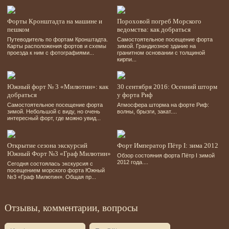
Форты Кронштадта на машине и
Пороховой погреб Морского
пешком
ведомства: как добраться
Путеводитель по фортам Кронштадта.
Самостоятельное посещение форта
Карты расположения фортов и схемы
зимой. Грандиозное здание на
проезда к ним с фотографиями...
гранитном основании с толщиной
кирпи...
Южный форт № 3 «Милютин»: как
30 сентября 2016: Осенний шторм
добраться
у форта Риф
Самостоятельное посещение форта
Атмосфера шторма на форте Риф:
зимой. Небольшой с виду, но очень
волны, брызги, закат....
интересный форт, где можно увид...
Открытие сезона экскурсий
Форт Император Пётр I: зима 2012
Южный Форт №3 «Граф Милютин»
Обзор состояния форта Пётр I зимой
2012 года....
Сегодня состоялась экскурсия с
посещением морского форта Южный
№3 «Граф Милютин». Общая пр...
Отзывы, комментарии, вопросы