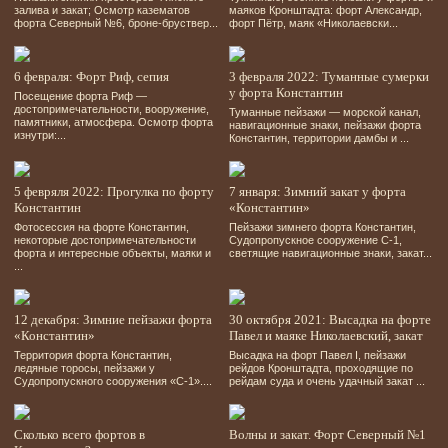
залива и закат; Осмотр казематов
маяков Кронштадта: форт Александр,
форта Северный №6, броне-бруствер...
форт Пётр, маяк «Николаевски...
6 февраля: Форт Риф, сепия
3 февраля 2022: Туманные сумерки
у форта Константин
Посещение форта Риф —
достопримечательности, вооружение,
Туманные пейзажи — морской канал,
памятники, атмосфера. Осмотр форта
навигационные знаки, пейзажи форта
изнутри:...
Константин, территории дамбы и ...
5 февряля 2022: Прогулка по форту
7 января: Зимний закат у форта
Константин
«Константин»
Фотосессия на форте Константин,
Пейзажи зимнего форта Константин,
некоторые достопримечательности
Судопропускное сооружение С-1,
форта и интересные объекты, маяки и
светящие навигационные знаки, закат...
...
12 декабря: Зимние пейзажи форта
30 октября 2021: Высадка на форте
«Константин»
Павел и маяке Николаевский, закат
Территория форта Константин,
Высадка на форт Павел І, пейзажи
ледяные торосы, пейзажи у
рейдов Кронштадта, проходящие по
Судопропускного сооружения «С-1»....
рейдам суда и очень удачный закат ...
Сколько всего фортов в
Волны и закат. Форт Северный №1