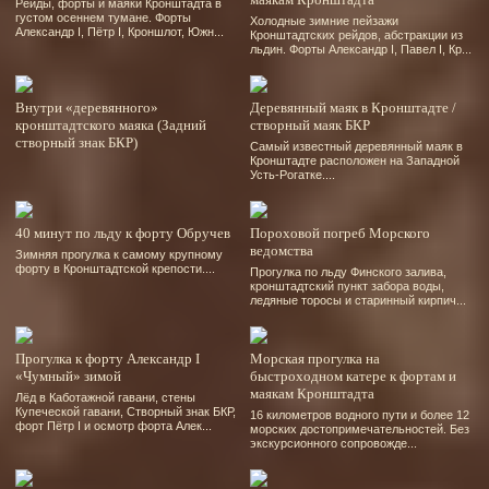
Рейды, форты и маяки Кронштадта в
густом осеннем тумане. Форты
Холодные зимние пейзажи
Александр І, Пётр І, Кроншлот, Южн...
Кронштадтских рейдов, абстракции из
льдин. Форты Александр І, Павел І, Кр...
Внутри «деревянного»
Деревянный маяк в Кронштадте /
кронштадтского маяка (Задний
створный маяк БКР
створный знак БКР)
Самый известный деревянный маяк в
Кронштадте расположен на Западной
Усть-Рогатке....
40 минут по льду к форту Обручев
Пороховой погреб Морского
ведомства
Зимняя прогулка к самому крупному
форту в Кронштадтской крепости....
Прогулка по льду Финского залива,
кронштадтский пункт забора воды,
ледяные торосы и старинный кирпич...
Прогулка к форту Александр I
Морская прогулка на
«Чумный» зимой
быстроходном катере к фортам и
маякам Кронштадта
Лёд в Каботажной гавани, стены
Купеческой гавани, Створный знак БКР,
16 километров водного пути и более 12
форт Пётр І и осмотр форта Алек...
морских достопримечательностей. Без
экскурсионного сопровожде...