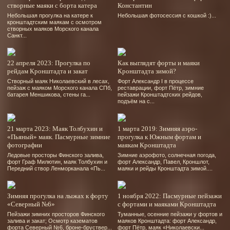
створные маяки с борта катера
Константин
Небольшая прогулка на катере к
Небольшая фотосессия с кошкой :)...
кронштадтским маякам с осмотром
створных маяков Морского канала
Санкт...
22 апреля 2023: Прогулка по
Как выглядят форты и маяки
рейдам Кронштадта и закат
Кронштадта зимой?
Створный маяк Николаевский в лесах,
Форт Александр І в процессе
пейзаж с маяком Морского канала СПб,
реставрации, форт Пётр, зимние
батарея Меншикова, стены га...
пейзажи Кронштадтских рейдов,
подъём на с...
21 марта 2023: Маяк Толбухин и
1 марта 2019: Зимняя аэро-
«Пьяный» маяк. Пасмурные зимние
прогулка к Южным фортам и
фотографии
маякам Кронштадта
Ледовые просторы Финского залива,
Зимние аэрофото, солнечная погода,
форт Граф Милютин, маяк Толбухин и
форт Александр, Павел, Кроншлот,
Передний створ Ленморканала «Пь...
маяки и рейды Кронштадта зимой....
Зимняя прогулка на лыжах к форту
1 ноября 2022: Пасмурные пейзажи
«Северный №6»
с фортами и маяками Кронштадта
Пейзажи зимних просторов Финского
Туманные, осенние пейзажи у фортов и
залива и закат; Осмотр казематов
маяков Кронштадта: форт Александр,
форта Северный №6, броне-бруствер...
форт Пётр, маяк «Николаевски...