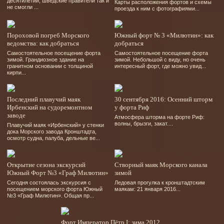
десятилетий, шведские правители так и
Карты расположения фортов и схемы
не смогли ...
проезда к ним с фотографиями...
Пороховой погреб Морского
Южный форт № 3 «Милютин»: как
ведомства: как добраться
добраться
Самостоятельное посещение форта
Самостоятельное посещение форта
зимой. Грандиозное здание на
зимой. Небольшой с виду, но очень
гранитном основании с толщиной
интересный форт, где можно увид...
кирпи...
Последний плавучий маяк
30 сентября 2016: Осенний шторм
Ирбенский на судоремонтном
у форта Риф
заводе
Атмосфера шторма на форте Риф:
волны, брызги, закат....
Плавучий маяк «Ирбенский» у стенки
дока Морского завода Кронштадта,
осмотр судна, палуба, дельные ве...
Открытие сезона экскурсий
Створный маяк Морского канала
Южный Форт №3 «Граф Милютин»
зимой
Сегодня состоялась экскурсия с
Ледовая прогулка к кронштадтским
посещением морского форта Южный
маякам: 21 января 2016...
№3 «Граф Милютин». Общая пр...
Форт Император Пётр I: зима 2012