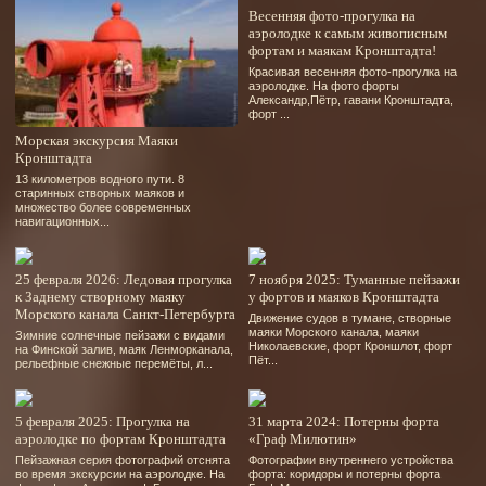
Весенняя фото-прогулка на
аэролодке к самым живописным
фортам и маякам Кронштадта!
Красивая весенняя фото-прогулка на
аэролодке. На фото форты
Александр,Пётр, гавани Кронштадта,
форт ...
Морская экскурсия Маяки
Кронштадта
13 километров водного пути. 8
старинных створных маяков и
множество более современных
навигационных...
25 февраля 2026: Ледовая прогулка
7 ноября 2025: Туманные пейзажи
к Заднему створному маяку
у фортов и маяков Кронштадта
Морского канала Санкт-Петербурга
Движение судов в тумане, створные
маяки Морского канала, маяки
Зимние солнечные пейзажи с видами
Николаевские, форт Кроншлот, форт
на Финской залив, маяк Ленморканала,
Пёт...
рельефные снежные перемёты, л...
5 февраля 2025: Прогулка на
31 марта 2024: Потерны форта
аэролодке по фортам Кронштадта
«Граф Милютин»
Пейзажная серия фотографий отснята
Фотографии внутреннего устройства
во время экскурсии на аэролодке. На
форта: коридоры и потерны форта