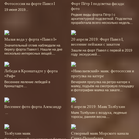
Фотосессия на форте Павел І
Форт Пётр І подсветка фасада:
фото
19 июня 2019...
Редкие виды форта Пётр І с
архитектурной подсветкой. Подсветка
проработала всего несколько недель...
Малая вода у форта «Павел І»
20 апреля 2019: Форт Павел І,
весенние пейзажи с закатом
Значительный отлив наблюдали на
берегу форта Павел І. Нашли на дне
Зашли на форт Павел с первой в 2019
несколько интересных вещей....
году экскурсией....
Лебеди в Кронштадте у форта
«Николаевский» маяк: фотосессия и
«Риф»
прогулка на катере
Весеннее явление лебедей в
Вечерняя прогулка на ретро-катере к
Кронштадте....
маяку, подъём на смотровую площадку
и фотографии маяка на закате...
Весеннее фото форта Александр
6 апреля 2019: Маяк Толбухин
...
Маяк Толбухин с воздуха, ледяные
торосы, ранняя весна....
Толбухин маяк
Створный маяк Морского канала
Санкт-Петербурга