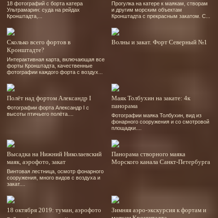
18 фотографий
с борта катера
Прогулка на катере к маякам, створам
Ультрамарин: суда на рейдах
и другим морским объектам
Кронштадта,...
Кронштадта с прекрасным закатом. С...
Сколько всего фортов в
Волны и закат. Форт Северный №1
Кронштадте?
Интерактивная карта, включающая все
форты Кронштадта, качественные
фотографии каждого форта с воздух...
Полёт над фортом Александр І
Маяк Толбухин на закате: 4к
панорама
Фотографии форта Александр І с
высоты птичьего полёта....
Фотографии маяка Толбухин, вид из
фонарного сооружения и со смотровой
площадки....
Высадка на Нижний Николаевский
Панорама створного маяка
маяк, аэрофото, закат
Морского канала Санкт-Петербурга
Винтовая лестница, осмотр фонарного
сооружения, много видов с воздуха и
закат....
18 октября 2019: туман, аэрофото
Зимняя аэро-экскурсия к фортам и
маякам Кронштадта