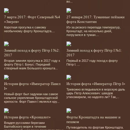
во...
7 марта 2017: Форт Северный №4
27 января 2017: Туманные пейзажи
«Зверев»
форта Константин
Короткая прогулка к самому
Из-за резкого перепада температур,
необычному форту Кронштадта....
Кронштадт, на несколько дней,
погрузился в туман....
Зимний поход к форту Пётр I №2:
Зимний поход к форту Пётр I №1:
2017
2017
Вторая зимняя прогулка в 2017 году к
Первый в 2017 году поход к форту
форту Пётр I. Бонус: Передний
Пётр I. ...
створный маяк Большого кроншта...
История форта «Император Павел
История форта «Император Пётр I»
I»
Тревожно вглядывался в морскую даль
царь Петр Алексеевич: шведов
Новый форт был задуман как самое
утихомирили, но надолго ли? Так,...
сильное укрепление Кронштадтской
крепости. Форт Павел I являлся кру...
История форта «Кроншлот»
Форты Кронштадта на машине и
пешком
Владея русскими берегами
Балтийского моря в течение
Путеводитель по фортам Кронштадта.