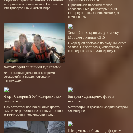
Один из старейших маяков на Балтике
и первый каменный маяк в России. На
С развитием парового флота,
его траверзе начинается морс...
естественные фарватеры Санкт-
Петербурга, оказались мелки для
крупных глу...
Зимний поход по льду к маяку
Морского канала СПб
Очередная прогулка по льду Финского
залива. На этот раз к, известному в
последнее время, Западному с...
Фотографии с нашими туристами
Фотографии сделанные во время
экскурсий на наших катерах и
теплоходах....
Форт Северный №4 «Зверев»: как
Батарея «Демидов»: фото и
добраться
история
Самостоятельное посещение форта
Фотографии и краткая история батареи
зимой. Форт «Зверев» очень интересен
«Демидов»....
с точки зрения совмещения фо...
Штормовые облака над фортом