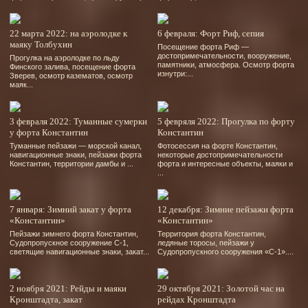
22 марта 2022: на аэролодке к
6 февраля: Форт Риф, сепия
маяку Толбухин
Посещение форта Риф —
достопримечательности, вооружение,
Прогулка на аэролодке по льду
памятники, атмосфера. Осмотр форта
Финского залива, посещение форта
изнутри:...
Зверев, осмотр казематов, осмотр
маяк...
3 февраля 2022: Туманные сумерки
5 февряля 2022: Прогулка по форту
у форта Константин
Константин
Туманные пейзажи — морской канал,
Фотосессия на форте Константин,
навигационные знаки, пейзажи форта
некоторые достопримечательности
Константин, территории дамбы и ...
форта и интересные объекты, маяки и
...
7 января: Зимний закат у форта
12 декабря: Зимние пейзажи форта
«Константин»
«Константин»
Пейзажи зимнего форта Константин,
Территория форта Константин,
Судопропускное сооружение С-1,
ледяные торосы, пейзажи у
светящие навигационные знаки, закат...
Судопропускного сооружения «С-1»....
2 ноября 2021: Рейды и маяки
29 октября 2021: Золотой час на
Кронштадта, закат
рейдах Кронштадта