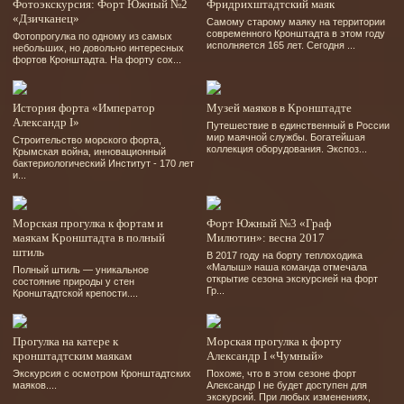
Фотоэкскурсия: Форт Южный №2
Фридрихштадтский маяк
«Дзичканец»
Самому старому маяку на территории
современного Кронштадта в этом году
Фотопрогулка по одному из самых
исполняется 165 лет. Сегодня ...
небольших, но довольно интересных
фортов Кронштадта. На форту сох...
История форта «Император
Музей маяков в Кронштадте
Александр I»
Путешествие в единственный в России
мир маячной службы. Богатейшая
Строительство морского форта,
коллекция оборудования. Экспоз...
Крымская война, инновационный
бактериологический Институт - 170 лет
и...
Морская прогулка к фортам и
Форт Южный №3 «Граф
маякам Кронштадта в полный
Милютин»: весна 2017
штиль
В 2017 году на борту теплоходика
«Малыш» наша команда отмечала
Полный штиль — уникальное
открытие сезона экскурсией на форт
состояние природы у стен
Гр...
Кронштадтской крепости....
Прогулка на катере к
Морская прогулка к форту
кронштадтским маякам
Александр I «Чумный»
Экскурсия с осмотром Кронштадтских
Похоже, что в этом сезоне форт
маяков....
Александр I не будет доступен для
экскурсий. При любых изменениях,