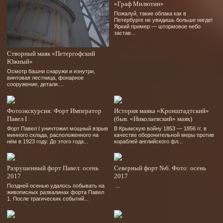
«Граф Милютин»
Пожалуй, такие облака как в
Петербурге не увидишь больше нигде!
Яркий пример — штормовое небо
застав...
Створный маяк «Петергофский
Южный»
Осмотр башни снаружи и изнутри,
винтовая лестница, фонарное
сооружение, детали....
Фотоэкскурсия: Форт Император
История маяка «Кронштадтский»
Павел I
(быв. «Николаевский» маяк)
Форт Павел І уничтожил мощный взрыв
В Крымскую войну 1853 — 1856 гг. в
минного склада, расположенного на
качестве оборонительной меры против
нём в 1923 году. До этого года...
кораблей английского фл...
Разрушенный форт Павел: осень
Северный форт №6. Фото: осень
2017
2017
Поздней осенью удалось побывать на
...
живописных развалинах форта Павел
1. После трагических событий...