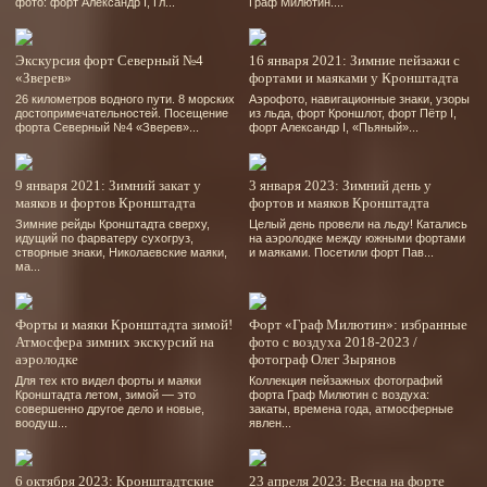
фото: форт Александр І, Гл...
Граф Милютин....
Экскурсия форт Северный №4
16 января 2021: Зимние пейзажи с
«Зверев»
фортами и маяками у Кронштадта
26 километров водного пути. 8 морских
Аэрофото, навигационные знаки, узоры
достопримечательностей. Посещение
из льда, форт Кроншлот, форт Пётр І,
форта Северный №4 «Зверев»...
форт Александр І, «Пьяный»...
9 января 2021: Зимний закат у
3 января 2023: Зимний день у
маяков и фортов Кронштадта
фортов и маяков Кронштадта
Зимние рейды Кронштадта сверху,
Целый день провели на льду! Катались
идущий по фарватеру сухогруз,
на аэролодке между южными фортами
створные знаки, Николаевские маяки,
и маяками. Посетили форт Пав...
ма...
Форты и маяки Кронштадта зимой!
Форт «Граф Милютин»: избранные
Атмосфера зимних экскурсий на
фото с воздуха 2018-2023 /
аэролодке
фотограф Олег Зырянов
Для тех кто видел форты и маяки
Коллекция пейзажных фотографий
Кронштадта летом, зимой — это
форта Граф Милютин с воздуха:
совершенно другое дело и новые,
закаты, времена года, атмосферные
воодуш...
явлен...
6 октября 2023: Кронштадтские
23 апреля 2023: Весна на форте