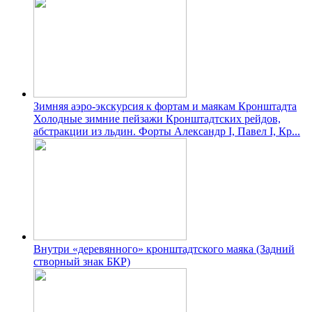
Зимняя аэро-экскурсия к фортам и маякам Кронштадта
Холодные зимние пейзажи Кронштадтских рейдов,
абстракции из льдин. Форты Александр І, Павел І, Кр...
Внутри «деревянного» кронштадтского маяка (Задний
створный знак БКР)