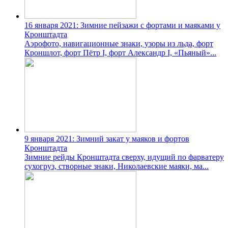
16 января 2021: Зимние пейзажи с фортами и маяками у
Кронштадта
Аэрофото, навигационные знаки, узоры из льда, форт
Кроншлот, форт Пётр І, форт Александр І, «Пьяный»...
9 января 2021: Зимний закат у маяков и фортов
Кронштадта
Зимние рейды Кронштадта сверху, идущий по фарватеру
сухогруз, створные знаки, Николаевские маяки, ма...