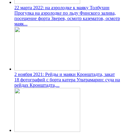
22 марта 2022: на аэролодке к маяку Толбухин
Прогулка на аэролодке по льду Финского залива,
посещение форта Зверев, осмотр казематов, осмотр
маяк...
2 ноября 2021: Рейды и маяки Кронштадта, закат
18 фотографий
с борта катера Ультрамарин: суда на
рейдах Кронштадта,...