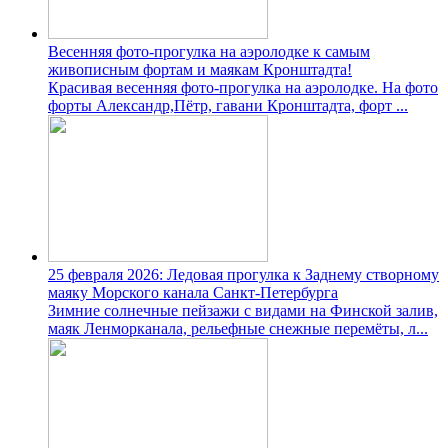
Весенняя фото-прогулка на аэролодке к самым
живописным фортам и маякам Кронштадта!
Красивая весенняя фото-прогулка на аэролодке. На фото
форты Александр,Пётр, гавани Кронштадта, форт ...
25 февраля 2026: Ледовая прогулка к Заднему створному
маяку Морского канала Санкт-Петербурга
Зимние солнечные пейзажи с видами на Финской залив,
маяк Ленморканала, рельефные снежные перемёты, л...