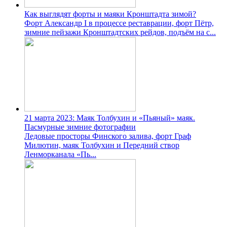
Как выглядят форты и маяки Кронштадта зимой?
Форт Александр І в процессе реставрации, форт Пётр,
зимние пейзажи Кронштадтских рейдов, подъём на с...
21 марта 2023: Маяк Толбухин и «Пьяный» маяк.
Пасмурные зимние фотографии
Ледовые просторы Финского залива, форт Граф
Милютин, маяк Толбухин и Передний створ
Ленморканала «Пь...