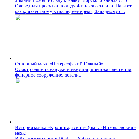
Зимний поход по льду к маяку Морского канала СПб
Очередная прогулка по льду Финского залива. На этот
раз к, известному в последнее время, Западному с...
Створный маяк «Петергофский Южный»
Осмотр башни снаружи и изнутри, винтовая лестница,
фонарное сооружение, детали....
История маяка «Кронштадтский» (быв. «Николаевский»
маяк)
В Крымскую войну 1853 — 1856 гг. в качестве