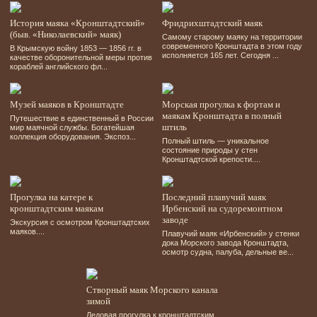
История маяка «Кронштадтский»
Фридрихштадтский маяк
(быв. «Николаевский» маяк)
Самому старому маяку на территории
современного Кронштадта в этом году
В Крымскую войну 1853 — 1856 гг. в
исполняется 165 лет. Сегодня ...
качестве оборонительной меры против
кораблей английского фл...
Музей маяков в Кронштадте
Морская прогулка к фортам и
маякам Кронштадта в полный
Путешествие в единственный в России
штиль
мир маячной службы. Богатейшая
коллекция оборудования. Экспоз...
Полный штиль — уникальное
состояние природы у стен
Кронштадтской крепости....
Прогулка на катере к
Последний плавучий маяк
кронштадтским маякам
Ирбенский на судоремонтном
заводе
Экскурсия с осмотром Кронштадтских
маяков....
Плавучий маяк «Ирбенский» у стенки
дока Морского завода Кронштадта,
осмотр судна, палуба, дельные ве...
Створный маяк Морского канала
зимой
Ледовая прогулка к кронштадтским