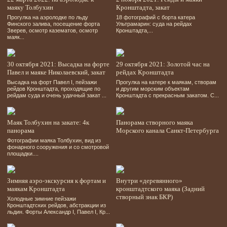
маяку Толбухин
Кронштадта, закат
Прогулка на аэролодке по льду
18 фотографий
с борта катера
Финского залива, посещение форта
Ультрамарин: суда на рейдах
Зверев, осмотр казематов, осмотр
Кронштадта,...
маяк...
30 октября 2021: Высадка на форте
29 октября 2021: Золотой час на
Павел и маяке Николаевский, закат
рейдах Кронштадта
Высадка на форт Павел І, пейзажи
Прогулка на катере к маякам, створам
рейдов Кронштадта, проходящие по
и другим морским объектам
рейдам суда и очень удачный закат ...
Кронштадта с прекрасным закатом. С...
Маяк Толбухин на закате: 4к
Панорама створного маяка
панорама
Морского канала Санкт-Петербурга
Фотографии маяка Толбухин, вид из
фонарного сооружения и со смотровой
площадки....
Зимняя аэро-экскурсия к фортам и
Внутри «деревянного»
маякам Кронштадта
кронштадтского маяка (Задний
створный знак БКР)
Холодные зимние пейзажи
Кронштадтских рейдов, абстракции из
льдин. Форты Александр І, Павел І, Кр...