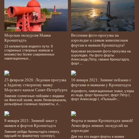
Морская экскурсия Маяки
Весенняя фото-прогулка на
Кронштадта
аэролодке к самым живописным
фортам и маякам Кронштадта!
13 километров водного пути. 8
старинных створных маяков и
Красивая весенняя фото-прогулка на
множество более современных
аэролодке. На фото форты
навигационных...
Александр,Пётр, гавани Кронштадта,
форт ...
25 февраля 2026: Ледовая прогулка
16 января 2021: Зимние пейзажи с
к Заднему створному маяку
фортами и маяками у Кронштадта
Морского канала Санкт-Петербурга
Аэрофото, навигационные знаки, узоры
из льда, форт Кроншлот, форт Пётр І,
Зимние солнечные пейзажи с видами
форт Александр І, «Пьяный»...
на Финской залив, маяк Ленморканала,
рельефные снежные перемёты, л...
9 января 2021: Зимний закат у
Форты и маяки Кронштадта зимой!
маяков и фортов Кронштадта
Атмосфера зимних экскурсий на
аэролодке
Зимние рейды Кронштадта сверху,
идущий по фарватеру сухогруз,
Для тех кто видел форты и маяки