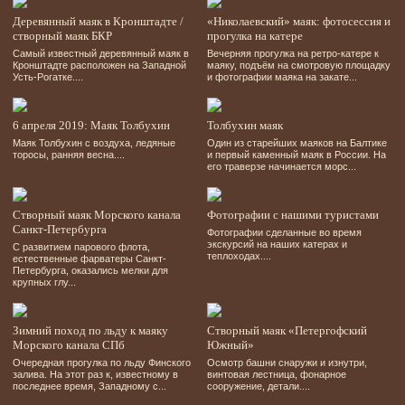
Деревянный маяк в Кронштадте /
«Николаевский» маяк: фотосессия и
створный маяк БКР
прогулка на катере
Самый известный деревянный маяк в
Вечерняя прогулка на ретро-катере к
Кронштадте расположен на Западной
маяку, подъём на смотровую площадку
Усть-Рогатке....
и фотографии маяка на закате...
6 апреля 2019: Маяк Толбухин
Толбухин маяк
Маяк Толбухин с воздуха, ледяные
Один из старейших маяков на Балтике
торосы, ранняя весна....
и первый каменный маяк в России. На
его траверзе начинается морс...
Створный маяк Морского канала
Фотографии с нашими туристами
Санкт-Петербурга
Фотографии сделанные во время
экскурсий на наших катерах и
С развитием парового флота,
теплоходах....
естественные фарватеры Санкт-
Петербурга, оказались мелки для
крупных глу...
Зимний поход по льду к маяку
Створный маяк «Петергофский
Морского канала СПб
Южный»
Очередная прогулка по льду Финского
Осмотр башни снаружи и изнутри,
залива. На этот раз к, известному в
винтовая лестница, фонарное
последнее время, Западному с...
сооружение, детали....