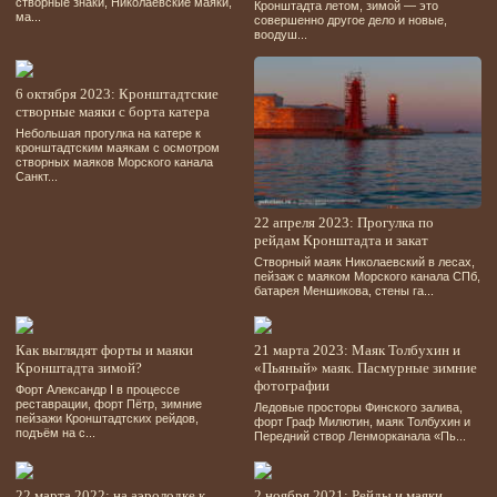
створные знаки, Николаевские маяки,
Кронштадта летом, зимой — это
ма...
совершенно другое дело и новые,
воодуш...
6 октября 2023: Кронштадтские
створные маяки с борта катера
Небольшая прогулка на катере к
кронштадтским маякам с осмотром
створных маяков Морского канала
Санкт...
22 апреля 2023: Прогулка по
рейдам Кронштадта и закат
Створный маяк Николаевский в лесах,
пейзаж с маяком Морского канала СПб,
батарея Меншикова, стены га...
Как выглядят форты и маяки
21 марта 2023: Маяк Толбухин и
Кронштадта зимой?
«Пьяный» маяк. Пасмурные зимние
фотографии
Форт Александр І в процессе
реставрации, форт Пётр, зимние
Ледовые просторы Финского залива,
пейзажи Кронштадтских рейдов,
форт Граф Милютин, маяк Толбухин и
подъём на с...
Передний створ Ленморканала «Пь...
22 марта 2022: на аэролодке к
2 ноября 2021: Рейды и маяки