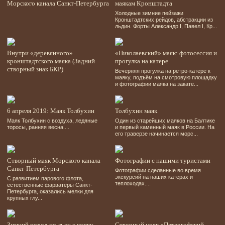
Морского канала Санкт-Петербурга
маякам Кронштадта
Холодные зимние пейзажи
Кронштадтских рейдов, абстракции из
льдин. Форты Александр І, Павел І, Кр...
Внутри «деревянного»
«Николаевский» маяк: фотосессия и
кронштадтского маяка (Задний
прогулка на катере
створный знак БКР)
Вечерняя прогулка на ретро-катере к
маяку, подъём на смотровую площадку
и фотографии маяка на закате...
6 апреля 2019: Маяк Толбухин
Толбухин маяк
Маяк Толбухин с воздуха, ледяные
Один из старейших маяков на Балтике
торосы, ранняя весна....
и первый каменный маяк в России. На
его траверзе начинается морс...
Створный маяк Морского канала
Фотографии с нашими туристами
Санкт-Петербурга
Фотографии сделанные во время
экскурсий на наших катерах и
С развитием парового флота,
теплоходах....
естественные фарватеры Санкт-
Петербурга, оказались мелки для
крупных глу...
Зимний поход по льду к маяку
Створный маяк «Петергофский