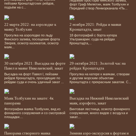
Ледовые просторы Финского залива,
пейзажи Кронштадтских рейдов,
форт Граф Милютин, маяк Толбухин и
подъём на с...
Передний створ Ленморканала «Пь...
22 марта 2022: на аэролодке к
2 ноября 2021: Рейды и маяки
маяку Толбухин
Кронштадта, закат
Прогулка на аэролодке по льду
18 фотографий
с борта катера
Финского залива, посещение форта
Ультрамарин: суда на рейдах
Зверев, осмотр казематов, осмотр
Кронштадта,...
маяк...
30 октября 2021: Высадка на форте
29 октября 2021: Золотой час на
Павел и маяке Николаевский, закат
рейдах Кронштадта
Высадка на форт Павел І, пейзажи
Прогулка на катере к маякам, створам
рейдов Кронштадта, проходящие по
и другим морским объектам
рейдам суда и очень удачный закат ...
Кронштадта с прекрасным закатом. С...
Маяк Толбухин на закате: 4к
Высадка на Нижний Николаевский
панорама
маяк, аэрофото, закат
Фотографии маяка Толбухин, вид из
Винтовая лестница, осмотр фонарного
фонарного сооружения и со смотровой
сооружения, много видов с воздуха и
площадки....
закат....
Панорама створного маяка
Зимняя аэро-экскурсия к фортам и