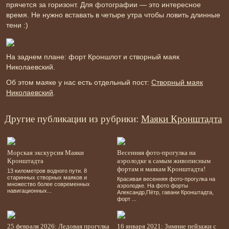
прячется за горизонт. Для фотографии — это интересное
время. Не нужно вставать в четыре утра чтобы ловить длинные
тени :)
На заднем плане: форт Кроншлот и створный маяк
Николаевский.
Об этом маяке у нас есть отдельный пост:
Створный маяк
Николаевский
.
Другие публикации из рубрики:
Маяки Кронштадта
Морская экскурсия Маяки
Весенняя фото-прогулка на
Кронштадта
аэролодке к самым живописным
фортам и маякам Кронштадта!
13 километров водного пути. 8
старинных створных маяков и
Красивая весенняя фото-прогулка на
множество более современных
аэролодке. На фото форты
навигационных...
Александр,Пётр, гавани Кронштадта,
форт ...
25 февраля 2026: Ледовая прогулка
16 января 2021: Зимние пейзажи с