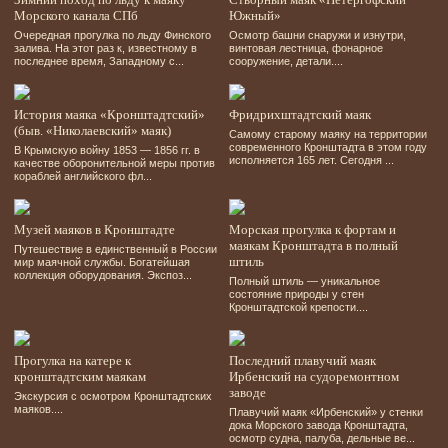
Морского канала СПб
Южный»
Очередная прогулка по льду Финского
Осмотр башни снаружи и изнутри,
залива. На этот раз к, известному в
винтовая лестница, фонарное
последнее время, Западному с...
сооружение, детали....
История маяка «Кронштадтский»
Фридрихштадтский маяк
(быв. «Николаевский» маяк)
Самому старому маяку на территории
современного Кронштадта в этом году
В Крымскую войну 1853 — 1856 гг. в
исполняется 165 лет. Сегодня ...
качестве оборонительной меры против
кораблей английского фл...
Музей маяков в Кронштадте
Морская прогулка к фортам и
маякам Кронштадта в полный
Путешествие в единственный в России
штиль
мир маячной службы. Богатейшая
коллекция оборудования. Экспоз...
Полный штиль — уникальное
состояние природы у стен
Кронштадтской крепости....
Прогулка на катере к
Последний плавучий маяк
кронштадтским маякам
Ирбенский на судоремонтном
заводе
Экскурсия с осмотром Кронштадтских
маяков....
Плавучий маяк «Ирбенский» у стенки
дока Морского завода Кронштадта,
осмотр судна, палуба, дельные ве...