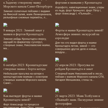
к Заднему створному маяку
фортами и маяками у Кронштадта
Морского канала Санкт-Петербурга
Аэрофото, навигационные знаки, узоры
из льда, форт Кроншлот, форт Пётр І,
Зимние солнечные пейзажи с видами
форт Александр І, «Пьяный»...
на Финской залив, маяк Ленморканала,
рельефные снежные перемёты, л...
9 января 2021: Зимний закат у
Форты и маяки Кронштадта зимой!
маяков и фортов Кронштадта
Атмосфера зимних экскурсий на
аэролодке
Зимние рейды Кронштадта сверху,
идущий по фарватеру сухогруз,
Для тех кто видел форты и маяки
створные знаки, Николаевские маяки,
Кронштадта летом, зимой — это
ма...
совершенно другое дело и новые,
воодуш...
6 октября 2023: Кронштадтские
22 апреля 2023: Прогулка по
створные маяки с борта катера
рейдам Кронштадта и закат
Небольшая прогулка на катере к
Створный маяк Николаевский в лесах,
кронштадтским маякам с осмотром
пейзаж с маяком Морского канала СПб,
створных маяков Морского канала
батарея Меншикова, стены га...
Санкт...
Как выглядят форты и маяки
21 марта 2023: Маяк Толбухин и
Кронштадта зимой?
«Пьяный» маяк. Пасмурные зимние
фотографии
Форт Александр І в процессе
реставрации, форт Пётр, зимние