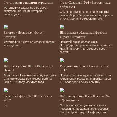
Фотографии с нашими туристами
Форт Северный №4 «Зверев»: как
добраться
Фотографии сделанные во время
экскурсий на наших катерах и
Самостоятельное посещение форта
теплоходах....
зимой. Форт «Зверев» очень интересен
с точки зрения совмещения фо...
Батарея «Демидов»: фото и
Штормовые облака над фортом
история
«Граф Милютин»
Фотографии и краткая история батареи
Пожалуй, такие облака как в
«Демидов»....
Петербурге не увидишь больше нигде!
Яркий пример — штормовое небо
застав...
Фотоэкскурсия: Форт Император
Разрушенный форт Павел: осень
Павел I
2017
Форт Павел І уничтожил мощный взрыв
Поздней осенью удалось побывать на
минного склада, расположенного на
живописных развалинах форта Павел
нём в 1923 году. До этого года...
1. После трагических событий...
Северный форт №6. Фото: осень
Фотоэкскурсия: Форт Южный №2
2017
«Дзичканец»
...
Фотопрогулка по одному из самых
небольших, но довольно интересных
фортов Кронштадта. На форту сох...