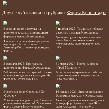
Другие публикации из рубрики:
Форты Кронштадта
Весенняя фото-прогулка на
7 ноября 2025: Туманные пейзажи
аэролодке к самым живописным
у фортов и маяков Кронштадта
фортам и маякам Кронштадта!
Движение судов в тумане, створные
маяки Морского канала, маяки
Красивая весенняя фото-прогулка на
Николаевские, форт Кроншлот, форт
аэролодке. На фото форты
Пёт...
Александр,Пётр, гавани Кронштадта,
форт ...
5 февраля 2025: Прогулка на
31 марта 2024: Потерны форта
аэролодке по фортам Кронштадта
«Граф Милютин»
Пейзажная серия фотографий отснята
Фотографии внутреннего устройства
во время экскурсии на аэролодке. На
форта: коридоры и потерны форта
фото: форт Александр І, Гл...
Граф Милютин....
Экскурсия форт Северный №4
16 января 2021: Зимние пейзажи с
«Зверев»
фортами и маяками у Кронштадта
26 километров водного пути. 8 морских
Аэрофото, навигационные знаки, узоры
достопримечательностей. Посещение
из льда, форт Кроншлот, форт Пётр І,
форта Северный №4 «Зверев»...
форт Александр І, «Пьяный»...