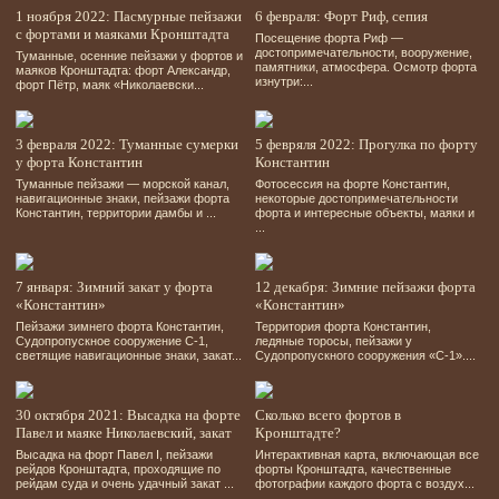
1 ноября 2022: Пасмурные пейзажи
6 февраля: Форт Риф, сепия
с фортами и маяками Кронштадта
Посещение форта Риф —
достопримечательности, вооружение,
Туманные, осенние пейзажи у фортов и
памятники, атмосфера. Осмотр форта
маяков Кронштадта: форт Александр,
изнутри:...
форт Пётр, маяк «Николаевски...
3 февраля 2022: Туманные сумерки
5 февряля 2022: Прогулка по форту
у форта Константин
Константин
Туманные пейзажи — морской канал,
Фотосессия на форте Константин,
навигационные знаки, пейзажи форта
некоторые достопримечательности
Константин, территории дамбы и ...
форта и интересные объекты, маяки и
...
7 января: Зимний закат у форта
12 декабря: Зимние пейзажи форта
«Константин»
«Константин»
Пейзажи зимнего форта Константин,
Территория форта Константин,
Судопропускное сооружение С-1,
ледяные торосы, пейзажи у
светящие навигационные знаки, закат...
Судопропускного сооружения «С-1»....
30 октября 2021: Высадка на форте
Сколько всего фортов в
Павел и маяке Николаевский, закат
Кронштадте?
Высадка на форт Павел І, пейзажи
Интерактивная карта, включающая все
рейдов Кронштадта, проходящие по
форты Кронштадта, качественные
рейдам суда и очень удачный закат ...
фотографии каждого форта с воздух...