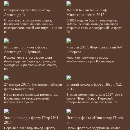
История форта «Император
Форт Южный №3 «Граф
Александр I»
Милютин»: весна 2017
Строительство морского форта,
В 2017 году на борту теплоходика
Крымская война, инновационный
«Малыш» наша команда отмечала
бактериологический Институт - 170 лет
открытие сезона экскурсией на форт
и...
Гр...
Морская прогулка к форту
7 марта 2017: Форт Северный №4
Александр I «Чумный»
«Зверев»
Похоже, что в этом сезоне форт
Короткая прогулка к самому
Александр I не будет доступен для
необычному форту Кронштадта....
экскурсий. При любых изменениях,
во...
27 января 2017: Туманные пейзажи
Зимний поход к форту Пётр I №2:
форта Константин
2017
Из-за резкого перепада температур,
Вторая зимняя прогулка в 2017 году к
Кронштадт, на несколько дней,
форту Пётр I. Бонус: Передний
погрузился в туман....
створный маяк Большого кроншта...
Зимний поход к форту Пётр I №1:
История форта «Император Павел
2017
I»
Первый в 2017 году поход к форту
Новый форт был задуман как самое