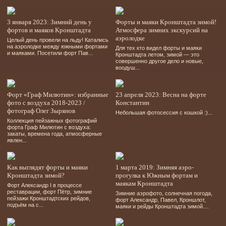
3 января 2023: Зимний день у
Форты и маяки Кронштадта зимой!
фортов и маяков Кронштадта
Атмосфера зимних экскурсий на
аэролодке
Целый день провели на льду! Катались
на аэролодке между южными фортами
Для тех кто видел форты и маяки
и маяками. Посетили форт Пав...
Кронштадта летом, зимой — это
совершенно другое дело и новые,
воодуш...
Форт «Граф Милютин»: избранные
23 апреля 2023: Весна на форте
фото с воздуха 2018-2023 /
Константин
фотограф Олег Зырянов
Небольшая фотосессия с кошкой :)...
Коллекция пейзажных фотографий
форта Граф Милютин с воздуха:
закаты, времена года, атмосферные
явлен...
Как выглядят форты и маяки
1 марта 2019: Зимняя аэро-
Кронштадта зимой?
прогулка к Южным фортам и
маякам Кронштадта
Форт Александр І в процессе
реставрации, форт Пётр, зимние
Зимние аэрофото, солнечная погода,
пейзажи Кронштадтских рейдов,
форт Александр, Павел, Кроншлот,
подъём на с...
маяки и рейды Кронштадта зимой....