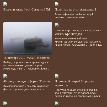
Волны и закат. Форт Северный №1
Полёт над фортом Александр І
Фотографии форта Александр І с
высоты птичьего полёта....
Зимняя аэро-экскурсия к фортам и
маякам Кронштадта
Холодные зимние пейзажи
Кронштадтских рейдов, абстракции из
льдин. Форты Александр І, Павел І, Кр...
18 октября 2019: туман, аэрофото
Рейды, форты и маяки Кронштадта в
густом осеннем тумане. Форты
Александр І, Пётр І, Кроншлот, Южн...
40 минут по льду к форту Обручев
Пороховой погреб Морского
ведомства
Зимняя прогулка к самому крупному
форту в Кронштадтской крепости....
Прогулка по льду Финского залива,
кронштадтский пункт забора воды,
ледяные торосы и старинный кирпич...