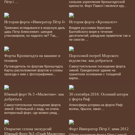
Пётр I. ...
сильное укрепление Кронштадтской
крепости. Форт Павел I являлся кру...
История форта «Император Пётр I»
История форта «Кроншлот»
Тревожно вглядывался в морскую даль
Владея русскими берегами
царь Петр Алексеевич: шведов
Балтийского моря в течение
утихомирили, но надолго ли? Так,...
десятилетий, шведские правители так и
не смогли ...
Форты Кронштадта на машине и
Пороховой погреб Морского
пешком
ведомства: как добраться
Путеводитель по фортам Кронштадта.
Самостоятельное посещение форта
Карты расположения фортов и схемы
зимой. Грандиозное здание на
проезда к ним с фотографиями...
гранитном основании с толщиной
кирпи...
Южный форт № 3 «Милютин»: как
30 сентября 2016: Осенний шторм
добраться
у форта Риф
Самостоятельное посещение форта
Атмосфера шторма на форте Риф:
зимой. Небольшой с виду, но очень
волны, брызги, закат....
интересный форт, где можно увид...
Открытие сезона экскурсий
Форт Император Пётр I: зима 2012
Южный Форт №3 «Граф Милютин»
Обзор состояния форта Пётр I зимой