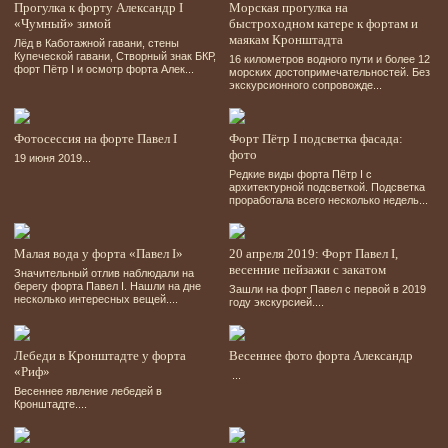
Прогулка к форту Александр I
Морская прогулка на
«Чумный» зимой
быстроходном катере к фортам и
маякам Кронштадта
Лёд в Каботажной гавани, стены
Купеческой гавани, Створный знак БКР,
16 километров водного пути и более 12
форт Пётр І и осмотр форта Алек...
морских достопримечательностей. Без
экскурсионного сопровожде...
Фотосессия на форте Павел І
Форт Пётр І подсветка фасада:
фото
19 июня 2019...
Редкие виды форта Пётр І с
архитектурной подсветкой. Подсветка
проработала всего несколько недель...
Малая вода у форта «Павел І»
20 апреля 2019: Форт Павел І,
весенние пейзажи с закатом
Значительный отлив наблюдали на
берегу форта Павел І. Нашли на дне
Зашли на форт Павел с первой в 2019
несколько интересных вещей....
году экскурсией....
Лебеди в Кронштадте у форта
Весеннее фото форта Александр
«Риф»
...
Весеннее явление лебедей в
Кронштадте....