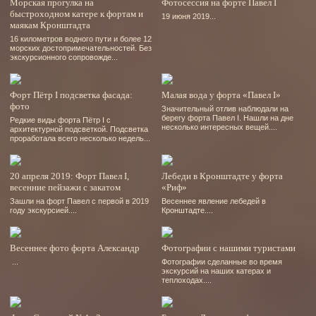
Морская прогулка на
Фотосессия на форте Павел І
быстроходном катере к фортам и
19 июня 2019...
маякам Кронштадта
16 километров водного пути и более 12
морских достопримечательностей. Без
экскурсионного сопровожде...
Форт Пётр І подсветка фасада:
Малая вода у форта «Павел І»
фото
Значительный отлив наблюдали на
берегу форта Павел І. Нашли на дне
Редкие виды форта Пётр І с
несколько интересных вещей....
архитектурной подсветкой. Подсветка
проработала всего несколько недель...
20 апреля 2019: Форт Павел І,
Лебеди в Кронштадте у форта
весенние пейзажи с закатом
«Риф»
Зашли на форт Павел с первой в 2019
Весеннее явление лебедей в
году экскурсией....
Кронштадте....
Весеннее фото форта Александр
Фотографии с нашими туристами
...
Фотографии сделанные во время
экскурсий на наших катерах и
теплоходах....