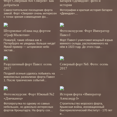
Форт Северный №4 «Зверев»: как
Батарея «Демидов»: фото и
добраться
история
Самостоятельное посещение форта
Фотографии и краткая история батареи
зимой. Форт «Зверев» очень интересен
«Демидов»....
с точки зрения совмещения фо...
Штормовые облака над фортом
Фотоэкскурсия: Форт Император
«Граф Милютин»
Павел I
Пожалуй, такие облака как в
Форт Павел І уничтожил мощный взрыв
Петербурге не увидишь больше нигде!
минного склада, расположенного на
Яркий пример — штормовое небо
нём в 1923 году. До этого года...
застав...
Разрушенный форт Павел: осень
Северный форт №6. Фото: осень
2017
2017
Поздней осенью удалось побывать на
...
живописных развалинах форта Павел
1. После трагических событий...
Фотоэкскурсия: Форт Южный №2
История форта «Император
«Дзичканец»
Александр I»
Фотопрогулка по одному из самых
Строительство морского форта,
небольших, но довольно интересных
Крымская война, инновационный
фортов Кронштадта. На форту сох...
бактериологический Институт - 170 лет
и...