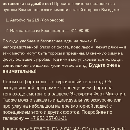
остановки на дамбе нет!
Просите водителя остановить в
нужном Вам месте, в зависимости с какой стороны Вы едете.
Автобус
№
215
(Ломоносов)
Или на такси из Кронштадта — 311-90-90
По льду, удобнее и безопаснее идти на лыжах. В
непосредственной близи от форта, подо льдом, лежат ряжи — в
этих местах могут быть торосы и трещины. В снежную зиму на
форту большие сугробы. Под ними могут скрываться колодцы,
Будьте очень
вентиляционные шахты, куски металла и тд.
внимательны!
Летом на форт ходит экскурсионный теплоход. Об
экскурсионной программе с посещением форта на
теплоходе смотрите в разделе
Экскурсия Форт Милютин
.
Так же можно заказать индивидуальную экскурсию или
прогулку на небольшом катере (моторной лодке) с
посещением этого и других фортов. Подробнее по
телефону —
+7 953 357-81-31
Координаты 59°58’20.9″N 29°41’42.9″E на картах
Google