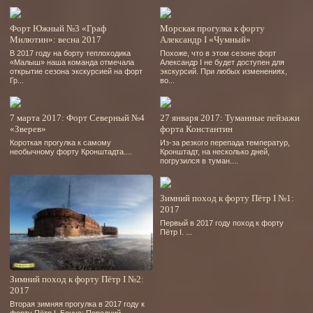
Форт Южный №3 «Граф
Морская прогулка к форту
Милютин»: весна 2017
Александр I «Чумный»
В 2017 году на борту теплоходика
Похоже, что в этом сезоне форт
«Малыш» наша команда отмечала
Александр I не будет доступен для
открытие сезона экскурсией на форт
экскурсий. При любых изменениях,
Гр...
во...
7 марта 2017: Форт Северный №4
27 января 2017: Туманные пейзажи
«Зверев»
форта Константин
Короткая прогулка к самому
Из-за резкого перепада температур,
необычному форту Кронштадта....
Кронштадт, на несколько дней,
погрузился в туман....
Зимний поход к форту Пётр I №1:
2017
Первый в 2017 году поход к форту
Пётр I. ...
Зимний поход к форту Пётр I №2:
2017
Вторая зимняя прогулка в 2017 году к
форту Пётр I. Бонус: Передний