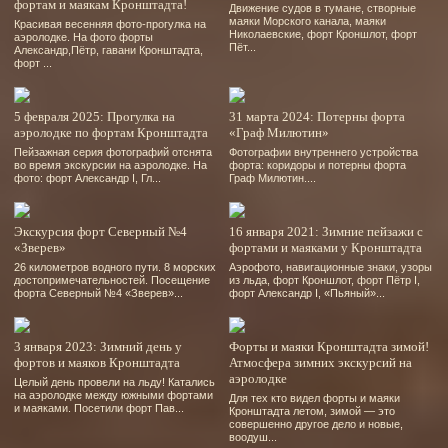
фортам и маякам Кронштадта!
Движение судов в тумане, створные
маяки Морского канала, маяки
Красивая весенняя фото-прогулка на
Николаевские, форт Кроншлот, форт
аэролодке. На фото форты
Пёт...
Александр,Пётр, гавани Кронштадта,
форт ...
5 февраля 2025: Прогулка на
31 марта 2024: Потерны форта
аэролодке по фортам Кронштадта
«Граф Милютин»
Пейзажная серия фотографий отснята
Фотографии внутреннего устройства
во время экскурсии на аэролодке. На
форта: коридоры и потерны форта
фото: форт Александр І, Гл...
Граф Милютин....
Экскурсия форт Северный №4
16 января 2021: Зимние пейзажи с
«Зверев»
фортами и маяками у Кронштадта
26 километров водного пути. 8 морских
Аэрофото, навигационные знаки, узоры
достопримечательностей. Посещение
из льда, форт Кроншлот, форт Пётр І,
форта Северный №4 «Зверев»...
форт Александр І, «Пьяный»...
3 января 2023: Зимний день у
Форты и маяки Кронштадта зимой!
фортов и маяков Кронштадта
Атмосфера зимних экскурсий на
аэролодке
Целый день провели на льду! Катались
на аэролодке между южными фортами
Для тех кто видел форты и маяки
и маяками. Посетили форт Пав...
Кронштадта летом, зимой — это
совершенно другое дело и новые,
воодуш...