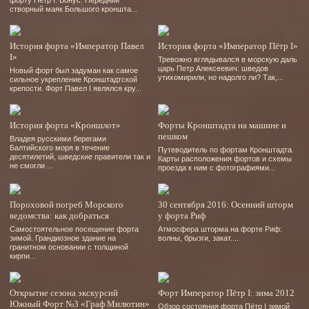
створный маяк Большого кроншта...
История форта «Император Павел
История форта «Император Пётр I»
I»
Тревожно вглядывался в морскую даль
царь Петр Алексеевич: шведов
Новый форт был задуман как самое
утихомирили, но надолго ли? Так,...
сильное укрепление Кронштадтской
крепости. Форт Павел I являлся кру...
История форта «Кроншлот»
Форты Кронштадта на машине и
пешком
Владея русскими берегами
Балтийского моря в течение
Путеводитель по фортам Кронштадта.
десятилетий, шведские правители так и
Карты расположения фортов и схемы
не смогли ...
проезда к ним с фотографиями...
Пороховой погреб Морского
30 сентября 2016: Осенний шторм
ведомства: как добраться
у форта Риф
Самостоятельное посещение форта
Атмосфера шторма на форте Риф:
зимой. Грандиозное здание на
волны, брызги, закат....
гранитном основании с толщиной
кирпи...
Открытие сезона экскурсий
Форт Император Пётр I: зима 2012
Южный Форт №3 «Граф Милютин»
Обзор состояния форта Пётр I зимой