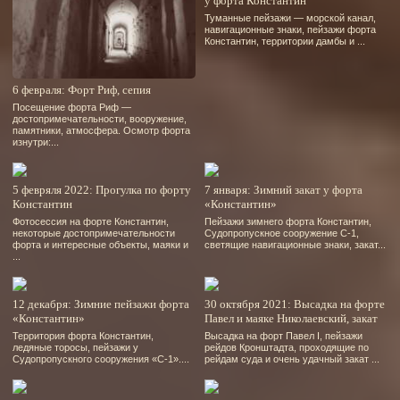
у форта Константин
Туманные пейзажи — морской канал,
навигационные знаки, пейзажи форта
Константин, территории дамбы и ...
6 февраля: Форт Риф, сепия
Посещение форта Риф —
достопримечательности, вооружение,
памятники, атмосфера. Осмотр форта
изнутри:...
5 февряля 2022: Прогулка по форту
7 января: Зимний закат у форта
Константин
«Константин»
Фотосессия на форте Константин,
Пейзажи зимнего форта Константин,
некоторые достопримечательности
Судопропускное сооружение С-1,
форта и интересные объекты, маяки и
светящие навигационные знаки, закат...
...
12 декабря: Зимние пейзажи форта
30 октября 2021: Высадка на форте
«Константин»
Павел и маяке Николаевский, закат
Территория форта Константин,
Высадка на форт Павел І, пейзажи
ледяные торосы, пейзажи у
рейдов Кронштадта, проходящие по
Судопропускного сооружения «С-1»....
рейдам суда и очень удачный закат ...