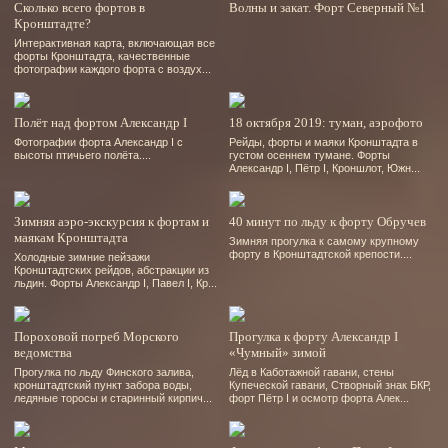
Сколько всего фортов в
Волны и закат. Форт Северный №1
Кронштадте?
Интерактивная карта, включающая все
форты Кронштадта, качественные
фотографии каждого форта с воздух...
Полёт над фортом Александр І
18 октября 2019: туман, аэрофото
Фотографии форта Александр І с
Рейды, форты и маяки Кронштадта в
высоты птичьего полёта....
густом осеннем тумане. Форты
Александр І, Пётр І, Кроншлот, Южн...
Зимняя аэро-экскурсия к фортам и
40 минут по льду к форту Обручев
маякам Кронштадта
Зимняя прогулка к самому крупному
форту в Кронштадтской крепости....
Холодные зимние пейзажи
Кронштадтских рейдов, абстракции из
льдин. Форты Александр І, Павел І, Кр...
Пороховой погреб Морского
Прогулка к форту Александр I
ведомства
«Чумный» зимой
Прогулка по льду Финского залива,
Лёд в Каботажной гавани, стены
кронштадтский пункт забора воды,
Купеческой гавани, Створный знак БКР,
ледяные торосы и старинный кирпич...
форт Пётр І и осмотр форта Алек...