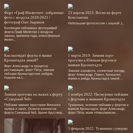
Форт «Граф Милютин»: избранные
23 апреля 2023: Весна на форте
фото с воздуха 2018-2023 /
Константин
фотограф Олег Зырянов
Небольшая фотосессия с кошкой :)...
Коллекция пейзажных фотографий
форта Граф Милютин с воздуха:
закаты, времена года, атмосферные
явлен...
Как выглядят форты и маяки
1 марта 2019: Зимняя аэро-
Кронштадта зимой?
прогулка к Южным фортам и
маякам Кронштадта
Форт Александр І в процессе
реставрации, форт Пётр, зимние
Зимние аэрофото, солнечная погода,
пейзажи Кронштадтских рейдов,
форт Александр, Павел, Кроншлот,
подъём на с...
маяки и рейды Кронштадта зимой....
Зимняя прогулка на лыжах к форту
1 ноября 2022: Пасмурные пейзажи
«Северный №6»
с фортами и маяками Кронштадта
Пейзажи зимних просторов Финского
Туманные, осенние пейзажи у фортов и
залива и закат; Осмотр казематов
маяков Кронштадта: форт Александр,
форта Северный №6, броне-бруствер...
форт Пётр, маяк «Николаевски...
3 февраля 2022: Туманные сумерки