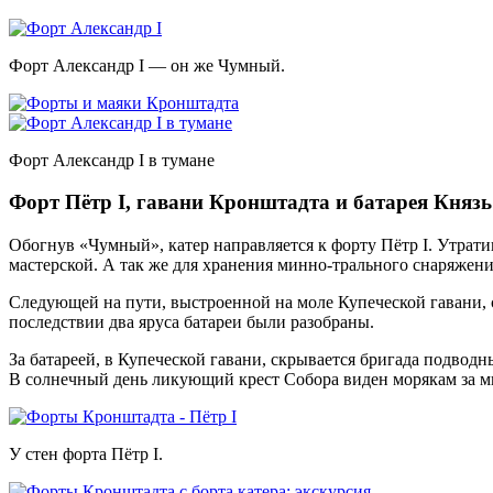
Форт Александр І — он же Чумный.
Форт Александр І в тумане
Форт Пётр І, гавани Кронштадта и батарея Кня
Обогнув «Чумный», катер направляется к форту Пётр I. Утратив
мастерской. А так же для хранения минно-трального снаряжени
Следующей на пути, выстроенной на моле Купеческой гавани, с
последствии два яруса батареи были разобраны.
За батареей, в Купеческой гавани, скрывается бригада подвод
В солнечный день ликующий крест Собора виден морякам за м
У стен форта Пётр I.