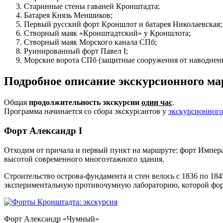
Старинные стены гаваней Кронштадта;
Батарея Князь Меншиков;
Первый русский форт Кроншлот и батарея Николаевская;
Створный маяк «Кронштадтский» у Кроншлота;
Створный маяк Морского канала СПб;
Руинированный форт Павел І;
Морские ворота СПб (защитные сооружения от наводнен
Подробное описание экскурсионного 
Общая
продолжительность экскурсии
один час
.
Программа начинается со сбора экскурсантов у
экскурсионного
Форт Александр І
Отходим от причала и первый пункт на маршруте: форт Императ
высотой современного многоэтажного здания.
Строительство острова-фундамента и стен велось с 1836 по 1
экспериментальную противочумную лабораторию, которой фор
Форт Александр «Чумный»