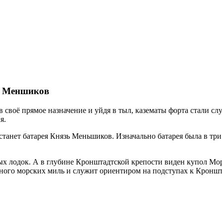
зь Меншиков
 своё прямое назначение и уйдя в тыл, казематы форта стали сл
я.
танет батарея Князь Меньшиков. Изначально батарея была в три
ных лодок. А в глубине Кронштадтской крепости виден купол Мо
ного морских миль и служит ориентиром на подступах к Кроншт