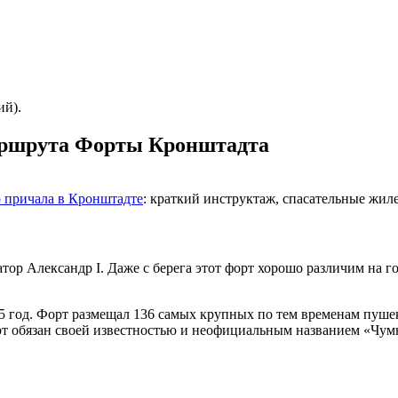
ий).
маршрута Форты Кронштадта
 причала в Кронштадте
: краткий инструктаж, спасательные жиле
ор Александр I. Даже с берега этот форт хорошо различим на г
845 год. Форт размещал 136 самых крупных по тем временам пуше
т обязан своей известностью и неофициальным названием «Чум