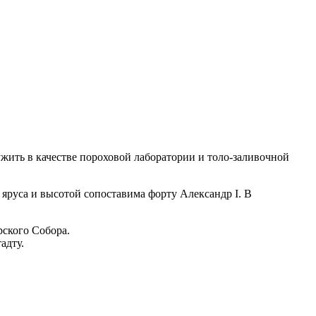
ужить в качестве пороховой лаборатории и толо-заливочной
 яруса и высотой сопоставима форту Александр І. В
рского Собора.
адту.