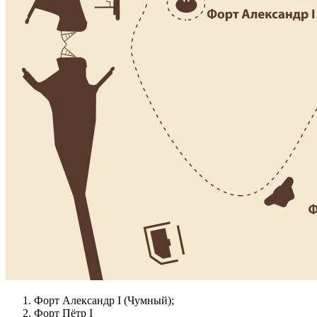
Форт Александр І (Чумный);
Форт Пётр І