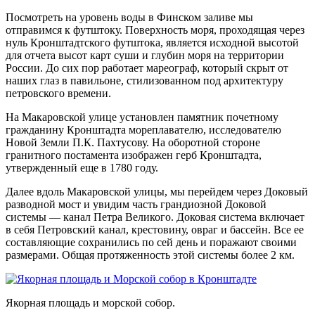
Посмотреть на уровень воды в Финском заливе мы
отправимся к
футштоку
. Поверхность моря, проходящая через
нуль Кронштадтского футштока, является исходной высотой
для отчета высот карт суши и глубин моря на территории
России. До сих пор работает мареограф, который скрыт от
наших глаз в павильоне, стилизованном под архитектуру
петровского времени.
На Макаровской улице установлен памятник почетному
гражданину Кронштадта мореплавателю, исследователю
Новой Земли П.К. Пахтусову. На оборотной стороне
гранитного постамента изображен герб Кронштадта,
утвержденный еще в 1780 году.
Далее вдоль Макаровской улицы, мы перейдем через
Доковый
разводной мост
и увидим часть грандиозной Доковой
системы —
канал Петра Великого
. Доковая система включает
в себя Петровский канал, крестовину, овраг и бассейн. Все ее
составляющие сохранились по сей день и поражают своими
размерами. Общая протяженность этой системы более 2 км.
Якорная площадь и морской собор.