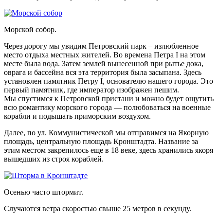
Морской собор.
Через дорогу мы увидим
Петровский парк
– излюбленное
место отдыха местных жителей. Во времена Петра I на этом
месте была вода. Затем землей вынесенной при рытье дока,
оврага и бассейна вся эта территория была засыпана. Здесь
установлен
памятник Петру I
, основателю нашего города. Это
первый памятник
, где император изображен пешим.
Мы спустимся к Петровской пристани и можно будет ощутить
всю романтику морского города — полюбоваться на
военные
корабли
и подышать приморским воздухом.
Далее, по ул. Коммунистической мы отправимся на
Якорную
площадь
, центральную площадь Кронштадта. Название за
этим местом закрепилось еще в 18 веке, здесь хранились якоря
вышедших из строя кораблей.
Осенью часто штормит.
Случаются ветра скоростью свыше 25 метров в секунду.