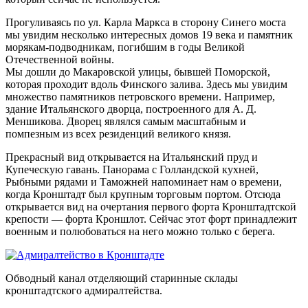
Прогуливаясь по ул. Карла Маркса в сторону Синего моста
мы увидим несколько интересных домов 19 века и памятник
морякам-подводникам, погибшим в годы Великой
Отечественной войны.
Мы дошли до Макаровской улицы, бывшей Поморской,
которая проходит вдоль Финского залива. Здесь мы увидим
множество памятников петровского времени. Например,
здание
Итальянского дворца
, построенного для А. Д.
Меншикова. Дворец являлся самым масштабным и
помпезным из всех резиденций великого князя.
Прекрасный вид открывается на
Итальянский пруд
и
Купеческую гавань
. Панорама с
Голландской кухней
,
Рыбными рядами
и
Таможней
напоминает нам о времени,
когда Кронштадт был крупным торговым портом. Отсюда
открывается вид на очертания первого форта Кронштадтской
крепости —
форта Кроншлот
. Сейчас этот форт принадлежит
военным и полюбоваться на него можно только с берега.
Обводный канал отделяющий старинные склады
кронштадтского адмиралтейства.