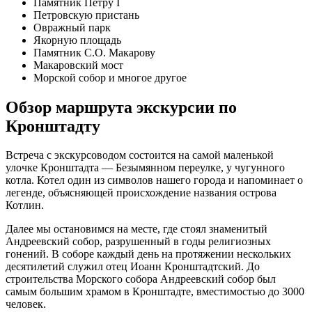
Памятник Петру I
Петровскую пристань
Овражный парк
Якорную площадь
Памятник С.О. Макарову
Макаровский мост
Морской собор и многое другое
Обзор маршрута экскурсии по
Кронштадту
Встреча с экскурсоводом состоится на самой маленькой
улочке Кронштадта — Безымянном переулке, у чугунного
котла. Котел один из символов нашего города и напоминает о
легенде, объясняющей происхождение названия острова
Котлин.
Далее мы остановимся на месте, где стоял знаменитый
Андреевский собор
, разрушенный в годы религиозных
гонений. В соборе каждый день на протяжении нескольких
десятилетий служил отец
Иоанн Кронштадтский
. До
строительства Морского собора Андреевский собор был
самым большим храмом в Кронштадте, вместимостью до 3000
человек.