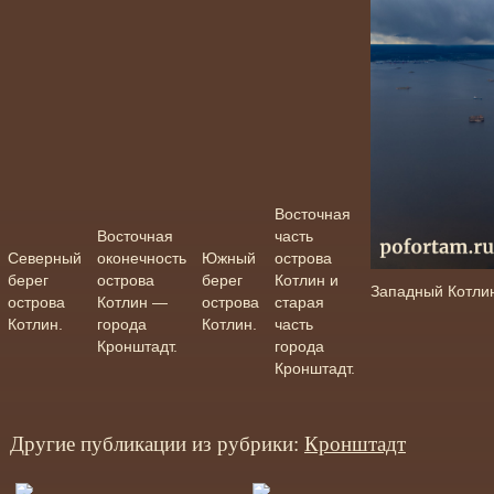
Восточная
Восточная
часть
Северный
оконечность
Южный
острова
берег
острова
берег
Котлин и
Западный Котли
острова
Котлин —
острова
старая
Котлин.
города
Котлин.
часть
Кронштадт.
города
Кронштадт.
Другие публикации из рубрики:
Кронштадт