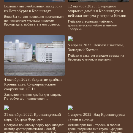
Большая автомобильная экскурсия
12 октября 2023: Очередное
из Петербурга в Кронштадт
закрытие дамбы в Кронштадте и
пейзажи шторма у острова Котлин
Если Вы хотите неспешно прогуляться
по пустынным улочкам и паркам
Пейзажи с волнами, чайками,
Кронштадта, побывать в его советск...
драматическим небом и маяком
Толбухин....
5 апреля 2023: Пейзаж с закатом,
Западный Котлин
Пейзаж с закатом и видом сверху на
береговую линию и горизонт....
4 октября 2023: Закрытие дамбы в
Кронштадте; Судопропускное
сооружение «С-1»
Закрытие створов дамбы для защиты
Петербурга от наводнения....
31 октября 2022: Кронштадтский
1 апреля 2022: Над Кронштадтом
парк «Остров Фортов»
туман и солнце
Прогулка по новому парку Кронштадта:
Летняя пристань, торосы в гавани
осмотр достопримечательностей,
кронштадтского яхт-клуба. Средняя
памятников и зон для отдыха. Вых...
гавань и корабли в тумане. Зимняя...