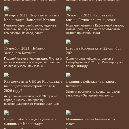
30 марта 2022: Ледяные торосы в
26 ноября 2021: Каботажная
Кронштадте, Западный Котлин
гавань, Летняя пристань, закат
Пейзажи береговой линии, ледяные
Морские пейзажи у Каботажной гавани,
каньоны, пещеры и необычные
маяки Кронштадта на теле-объектив,
композиции из льда, закат....
Летняя пристань, закат....
15 ноября 2021: Пейзажи
Шторм в Кронштадте. 22 октября
Западного Котлина
2021
Поздней осени в Кронштадте. Листья и
Один из сильнейших штормов в
ветви в тонком слое льда, застывшие
Петербурге за 2021 год. Фото-прогулка
на песке узоры, пейзажи с ...
по Кронштадту....
Как доехать из СПб до Кронштадта
Ледянные пейзажи «Западного
на общественном транспорте в
Котлина»
2026 году?
Зимняя прогулка по кронштадтскому
заказнику «Западный Котлин»...
Актуальные маршруты 2026 года на
карте, c ценами на проезд и
рекомендациями от местного жителя....
Видео: работа «водоподъёмной
Машинная школа Балтийского
машины» в Кронштадте
флота