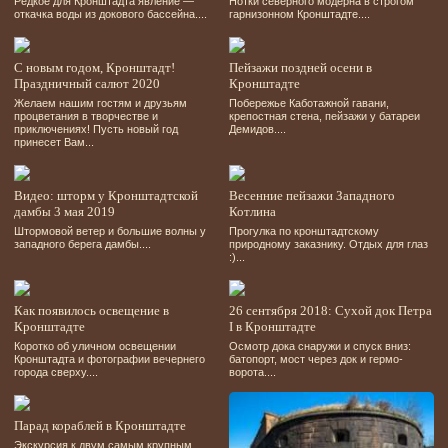
Редкое для Кронштадта явление —
Нотки северного модерна в строгом
откачка воды из докового бассейна....
гарнизонном Кронштадте....
С новым годом, Кронштадт!
Пейзажи поздней осени в
Праздничный салют 2020
Кронштадте
Желаем нашим гостям и друзьям
Побережье Каботажной гавани,
процветания в творчестве и
крепостная стена, пейзажи у батареи
приключениях! Пусть новый год
Демидов....
принесет Вам...
Видео: шторм у Кронштадтской
Весенние пейзажи Западного
дамбы 3 мая 2019
Котлина
Штормовой ветер и большие волны у
Прогулка по кронштадтскому
западного берега дамбы....
природному заказнику. Отдых для глаз
:)...
Как появилось освещение в
26 сентября 2018: Сухой док Петра
Кронштадте
І в Кронштадте
Коротко об уличном освещении
Осмотр дока снаружи и спуск вниз:
Кронштадта и фотографии вечернего
батопорт, мост через док и гермо-
города сверху....
ворота....
Парад кораблей в Кронштадте
Экскурсия к двум самым крупным