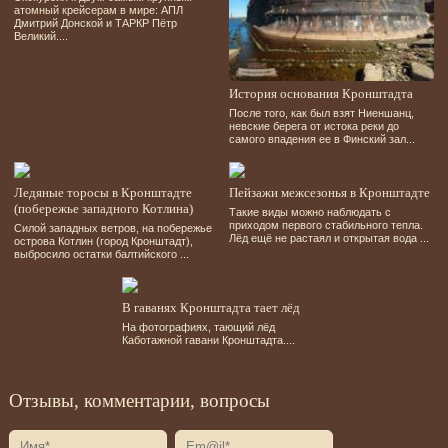
атомный крейсерам в мире: АПЛ
Дмитрий Донской и ТАРКР Пётр
Великий....
История основания Кронштадта
После того, как был взят Ниеншанц,
невские берега от истока реки до
самого впадения ее в Финский зал...
Ледяные торосы в Кронштадте
Пейзажи межсезонья в Кронштадте
(побережье западного Котлина)
Такие виды можно наблюдать с
приходом первого стабильного тепла.
Силой западных ветров, на побережье
Лёд ещё не растаял и открытая вода ...
острова Котлин (город Кронштадт),
выбросило остатки балтийского ...
В гаванях Кронштадта тает лёд
На фотографиях, тающий лёд
Каботажной гавани Кронштадта....
Отзывы, комментарии, вопросы