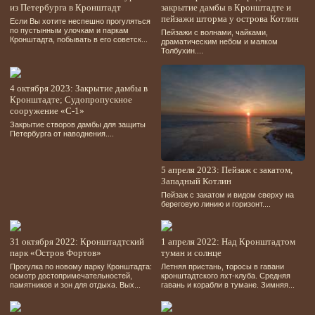
из Петербурга в Кронштадт
закрытие дамбы в Кронштадте и
пейзажи шторма у острова Котлин
Если Вы хотите неспешно прогуляться
по пустынным улочкам и паркам
Пейзажи с волнами, чайками,
Кронштадта, побывать в его советск...
драматическим небом и маяком
Толбухин....
4 октября 2023: Закрытие дамбы в
Кронштадте; Судопропускное
сооружение «С-1»
Закрытие створов дамбы для защиты
Петербурга от наводнения....
5 апреля 2023: Пейзаж с закатом,
Западный Котлин
Пейзаж с закатом и видом сверху на
береговую линию и горизонт....
31 октября 2022: Кронштадтский
1 апреля 2022: Над Кронштадтом
парк «Остров Фортов»
туман и солнце
Прогулка по новому парку Кронштадта:
Летняя пристань, торосы в гавани
осмотр достопримечательностей,
кронштадтского яхт-клуба. Средняя
памятников и зон для отдыха. Вых...
гавань и корабли в тумане. Зимняя...