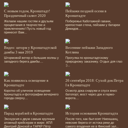
С новым годом, Кронштадт!
Пейзажи поздней осени в
Праздничный салют 2020
Кронштадте
Желаем нашим гостям и друзьям
Побережье Каботажной гавани,
процветания в творчестве и
крепостная стена, пейзажи у батареи
приключениях! Пусть новый год
Демидов....
принесет Вам...
Видео: шторм у Кронштадтской
Весенние пейзажи Западного
дамбы 3 мая 2019
Котлина
Штормовой ветер и большие волны у
Прогулка по кронштадтскому
западного берега дамбы....
природному заказнику. Отдых для глаз
:)...
Как появилось освещение в
26 сентября 2018: Сухой док Петра
Кронштадте
І в Кронштадте
Коротко об уличном освещении
Осмотр дока снаружи и спуск вниз:
Кронштадта и фотографии вечернего
батопорт, мост через док и гермо-
города сверху....
ворота....
Парад кораблей в Кронштадте
История основания Кронштадта
Экскурсия к двум самым крупным
После того, как был взят Ниеншанц,
атомный крейсерам в мире: АПЛ
невские берега от истока реки до
Дмитрий Донской и ТАРКР Пётр
самого впадения ее в Финский зал...