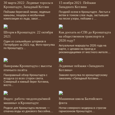
30 марта 2022: Ледяные торосы в
15 ноября 2021: Пейзажи
Кронштадте, Западный Котлин
Западного Котлина
Пейзажи береговой линии, ледяные
Поздней осени в Кронштадте. Листья и
каньоны, пещеры и необычные
ветви в тонком слое льда, застывшие
композиции из льда, закат....
на песке узоры, пейзажи с ...
Шторм в Кронштадте. 22 октября
Как доехать из СПб до Кронштадта
2021
на общественном транспорте в
2026 году?
Один из сильнейших штормов в
Петербурге за 2021 год. Фото-прогулка
Актуальные маршруты 2026 года на
по Кронштадту....
карте, c ценами на проезд и
рекомендациями от местного жителя....
Панорамы Кронштадта с высоты
Ледянные пейзажи «Западного
птичьего полёта
Котлина»
Панорамный обзор Кронштадта с
Зимняя прогулка по кронштадтскому
воздуха со всех сторон света.
заказнику «Западный Котлин»...
Северный и южный берег Котлина,
восто...
Видео: работа «водоподъёмной
Машинная школа Балтийского
машины» в Кронштадте
флота
Редкое для Кронштадта явление —
Нотки северного модерна в строгом
откачка воды из докового бассейна....
гарнизонном Кронштадте....