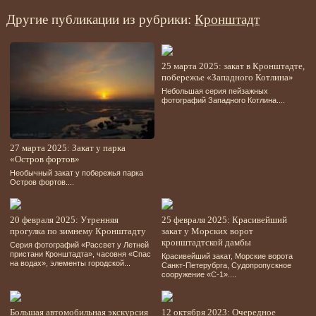
Другие публикации из рубрики:
Кронштадт
25 марта 2025: закат в Кронштадте,
побережье «Западного Котлина»
Небольшая серия пейзажных
фотографий Западного Котлина....
27 марта 2025: Закат у парка
«Остров фортов»
Необычный закат у побережья парка
Остров фортов....
20 февраля 2025: Утренняя
25 февраля 2025: Красивейший
прогулка по зимнему Кронштадту
закат у Морских ворот
кронштадтской дамбы
Серия фотографий «Рассвет у Летней
пристани Кронштадта», часовня «Спас
Красивейший закат, Морские ворота
на водах», элементы городской...
Санкт-Петерубрга, Судопропускное
сооружение «С-1»....
Большая автомобильная экскурсия
12 октября 2023: Очередное