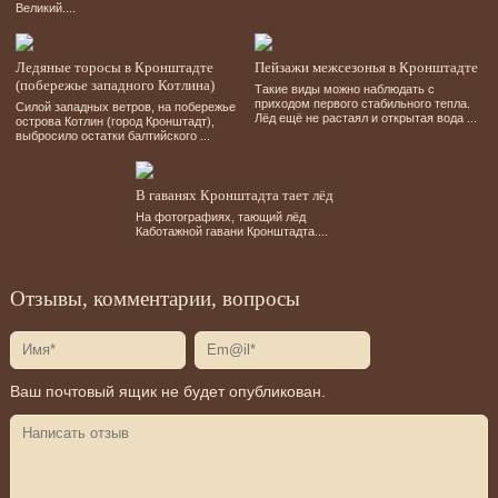
Великий....
Ледяные торосы в Кронштадте
Пейзажи межсезонья в Кронштадте
(побережье западного Котлина)
Такие виды можно наблюдать с
приходом первого стабильного тепла.
Силой западных ветров, на побережье
Лёд ещё не растаял и открытая вода ...
острова Котлин (город Кронштадт),
выбросило остатки балтийского ...
В гаванях Кронштадта тает лёд
На фотографиях, тающий лёд
Каботажной гавани Кронштадта....
Отзывы, комментарии, вопросы
Ваш почтовый ящик не будет опубликован.